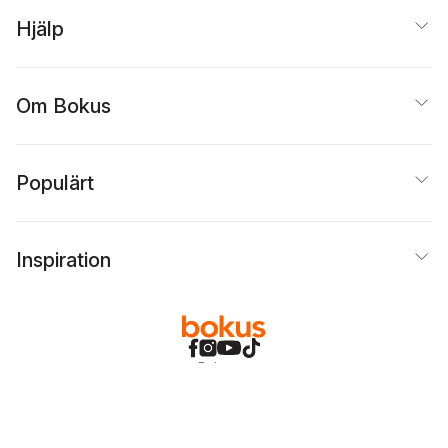
Hjälp
Om Bokus
Populärt
Inspiration
Bokus
@
Cookies
Anpassa cookies
Integritetspolicy
Köpvillkor