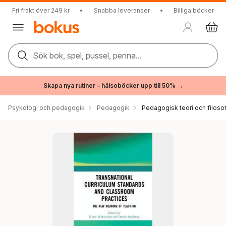
Fri frakt över 249 kr
•
Snabba leveranser
•
Billiga böcker
Sök bok, spel, pussel, penna...
Skapa nya rutiner – hälsoböcker upp till 50% →
Psykologi och pedagogik
Pedagogik
Pedagogisk teori och filosof