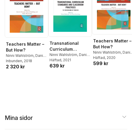
Teachers Matter –
Transnational
Teachers Matter –
But How?
Curriculum
But How?
Ninni Wahlström
,
Danie
Standards and
Ninni Wahlström
,
Daniel
Ninni Wahlström
,
Daniel
Alvunger
Häftad
, 2020
,
Daniel
Sundberg
Häftad
, 2021
Classroom
Alvunger
Inbunden
,
, 2018
Daniel
599 kr
Sundberg
639 kr
2 320 kr
Sundberg
Practices
Mina sidor