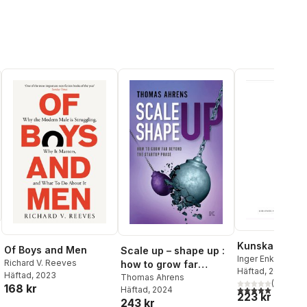
Kunskap i kris
Of Boys and Men
Scale up – shape up :
Inger Enkvist
Richard V. Reeves
how to grow far
Häftad
, 2023
Häftad
, 2023
beyond the startup
Thomas Ahrens
(
1
)
168 kr
5,0
utav 5 stjärnor.
Häftad
, 2024
phase
al röster:
223 kr
243 kr