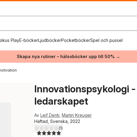
okus Play
E-böcker
Ljudböcker
Pocketböcker
Spel och pussel
Skapa nya rutiner – hälsoböcker upp till 50% →
otivation
Innovationspsykologi - 
ledarskapet
Av
Leif Denti
,
Martin Kreuger
Häftad, Svenska, 2022
(
1
)
5,0
utav 5 stjärnor. Totalt antal röster: