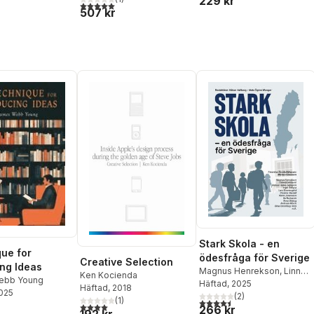
229 kr
5,0
utav 5 stjärnor. Totalt antal röster:
507 kr
Stark Skola - en
ue for
ödesfråga för Sverige
Creative Selection
ng Ideas
Magnus Henrekson
,
Linnea
Ken Kocienda
ebb Young
Lindqvist
Häftad
, 2025
,
Gabriel Heller-
Häftad
, 2018
2025
Sahlgren
(
,
2
Inger Enkvist
)
,
(
1
)
4,5
utav 5 stjärnor. Totalt ant
4,0
utav 5 stjärnor. Totalt antal röster:
266 kr
Christer Gardell
,
Monica
192 kr