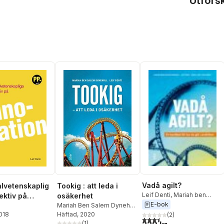
Utfors
Vadå agilt?
lvetenskaplig
Tookig : att leda i
Leif Denti
,
Mariah ben
ektiv på
osäkerhet
Salem Dynehäll
,
Anna Lärk
E-bok
ion
i
Mariah Ben Salem Dynehäll
,
Ståhlberg
2018
Leif Denti
Häftad
, 2020
(
2
)
3,5
utav 5 stjärnor. Totalt ant
(
1
)