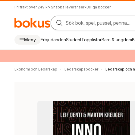
Fri frakt över 249 kr
•
Snabba leveranser
•
Billiga böcker
Sök bok, spel, pussel, penna...
Meny
Erbjudanden
Student
Topplistor
Barn & ungdom
B
Ekonomi och Ledarskap
Ledarskapsböcker
Ledarskap och m