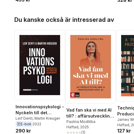
328 kr
Hoppa över listan
Du kanske också är intresserad av
Innovationspsykologi -
Techniq
Vad fan ska vi med AI
Nyckeln till det
Produci
till? : affärsutveckling
kreativa ledarskapet
Leif Denti
,
Martin Kreuger
James W
& innovation med AI
Paulina Modlitba
E-bok
2022
Häftad
, 
Häftad
, 2025
127 kr
290 kr
(
1
)