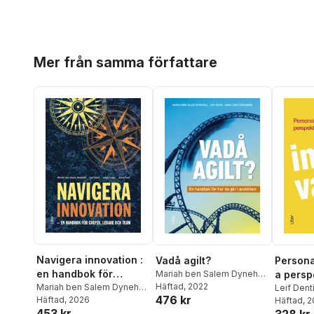
Hoppa över listan
Mer från samma författare
Navigera innovation :
Vadå agilt?
Persona
en handbok för
Mariah ben Salem Dynehäll
,
a persp
Leif Denti
Häftad
, 2022
,
Anna Lärk
chefer, ledare och
Mariah ben Salem Dynehäll
,
innovat
Leif Dent
476 kr
Ståhlberg
Leif Denti
Häftad
, 2026
,
Johan Lager
,
Häftad
, 
team
453 kr
Anna Frost