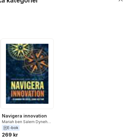
ka kategorier
Navigera innovation
Mariah ben Salem Dynehäll
,
Leif Denti
,
Johan Lager
,
E-bok
Anna Frost
269 kr
al röster: