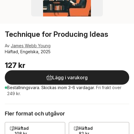
Technique for Producing Ideas
Av
James Webb Young
Häftad, Engelska, 2025
127 kr
Lägg i varukorg
Beställningsvara.
Skickas
inom 3-6 vardagar
.
Fri frakt över
249 kr.
Fler format och utgåvor
Häftad
Häftad
108 kr
82 kr