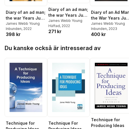
Diary of an ad man;
Diary of an ad man;
Diary of an Ad Man
the war Years June
the war Years June
the War Years Ju
1, 1942-December
James Webb Young
1, 1942-December
James Webb Young
1, 1942-December
James Webb Young
Häftad
, 2022
31, 1943
Inbunden
, 2022
Inbunden
, 2023
31, 1943
31, 1943
271 kr
398 kr
400 kr
Hoppa över listan
Du kanske också är intresserad av
Technique for
Technique for
Technique For
Producing Ideas
Producing Ideas
Producing Ideas