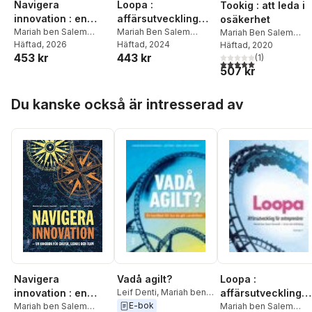
Navigera
Loopa :
Tookig : att leda i
innovation : en
affärsutveckling
osäkerhet
handbok för
Mariah ben Salem
för entreprenörer
Mariah Ben Salem
Mariah Ben Salem
Dynehäll
Häftad
, 2026
,
Leif Denti
,
Dynehäll
Häftad
, 2024
,
Anna Lärk
Dynehäll
Häftad
, 2020
,
Leif Denti
chefer, ledare och
453 kr
443 kr
Johan Lager
,
Anna
Ståhlberg
(
1
)
team
5,0
utav 5 stjärnor. Tota
507 kr
Frost
Hoppa över listan
Du kanske också är intresserad av
Vadå agilt?
Loopa :
Navigera
Leif Denti
,
Mariah ben
affärsutveckling
innovation : en
Salem Dynehäll
,
Anna
E-bok
för entreprenörer
Mariah ben Salem
handbok för
Mariah ben Salem