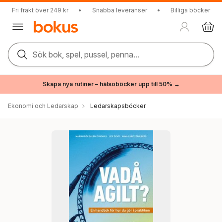
Fri frakt över 249 kr
•
Snabba leveranser
•
Billiga böcker
Sök bok, spel, pussel, penna...
Skapa nya rutiner – hälsoböcker upp till 50% →
Ekonomi och Ledarskap
Ledarskapsböcker