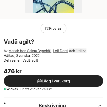
Provläs
Vadå agilt?
Av
Mariah ben Salem Dynehäll
,
Leif Denti
och 1 till
Häftad, Svenska, 2022
Del i serien
Vadå agilt
476 kr
Lägg i varukorg
Skickas
.
Fri frakt över 249 kr.
Beskrivning