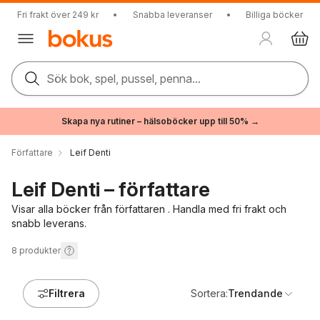
Fri frakt över 249 kr
•
Snabba leveranser
•
Billiga böcker
Sök bok, spel, pussel, penna...
Skapa nya rutiner – hälsoböcker upp till 50% →
Författare
Leif Denti
Leif Denti – författare
Visar alla böcker från författaren . Handla med fri frakt och
snabb leverans.
8
produkter
Filtrera
Sortera:
Trendande