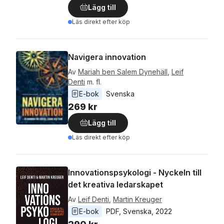
Lägg till
Läs direkt efter köp
Navigera innovation
Av
Mariah ben Salem Dynehäll
,
Leif
Denti
m. fl.
E-bok
Svenska
269 kr
Lägg till
Läs direkt efter köp
Innovationspsykologi - Nyckeln till
det kreativa ledarskapet
Av
Leif Denti
,
Martin Kreuger
E-bok
PDF
, 
Svenska
, 
2022