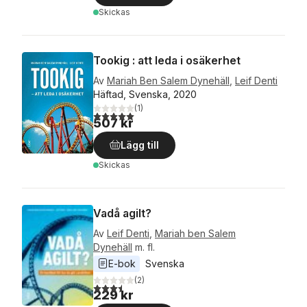
Skickas
Tookig : att leda i osäkerhet
Av
Mariah Ben Salem Dynehäll
,
Leif Denti
Häftad, Svenska, 2020
(
1
)
5,0
utav 5 stjärnor. Totalt antal röster:
507 kr
Lägg till
Skickas
Vadå agilt?
Av
Leif Denti
,
Mariah ben Salem
Dynehäll
m. fl.
E-bok
Svenska
(
2
)
3,5
utav 5 stjärnor. Totalt antal röster:
229 kr