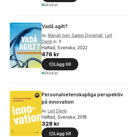
Skickas
Vadå agilt?
Av
Mariah ben Salem Dynehäll
,
Leif
Denti
m. fl.
Häftad, Svenska, 2022
476 kr
Lägg till
Skickas
Personalvetenskapliga perspektiv
på innovation
Av
Leif Denti
Häftad, Svenska, 2018
328 kr
Lägg till