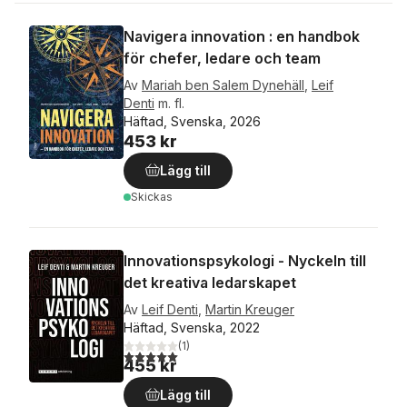
Navigera innovation : en handbok
för chefer, ledare och team
Av
Mariah ben Salem Dynehäll
,
Leif
Denti
m. fl.
Häftad, Svenska, 2026
453 kr
Lägg till
Skickas
Innovationspsykologi - Nyckeln till
det kreativa ledarskapet
Av
Leif Denti
,
Martin Kreuger
Häftad, Svenska, 2022
(
1
)
5,0
utav 5 stjärnor. Totalt antal röster:
455 kr
Lägg till