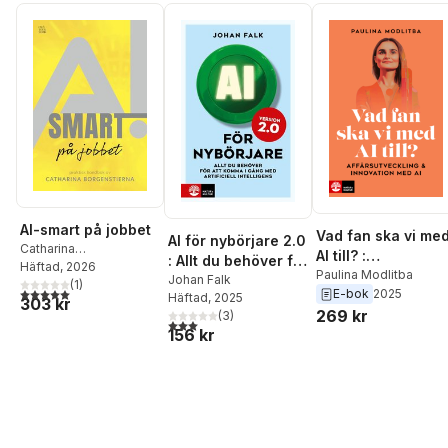
AI-smart på jobbet
Vad fan ska vi me
AI för nybörjare 2.0
Catharina
AI till? :
: Allt du behöver för
Borgenstierna
Häftad
, 2026
Affärsutveckling &
Paulina Modlitba
att komma i gång
Johan Falk
(
1
)
5,0
utav 5 stjärnor. Totalt antal röster:
E-bok
2025
innovation med AI
Häftad
, 2025
med artificiell
303 kr
269 kr
(
3
)
intelligens
3,0
utav 5 stjärnor. Totalt antal röster:
156 kr