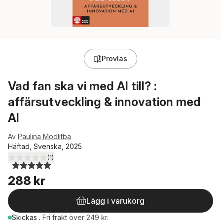
Provläs
Vad fan ska vi med AI till? :
affärsutveckling & innovation med
AI
Av
Paulina Modlitba
Häftad, Svenska, 2025
(
1
)
5,0
utav 5 stjärnor. Totalt antal röster:
288 kr
Lägg i varukorg
Skickas
.
Fri frakt över 249 kr.