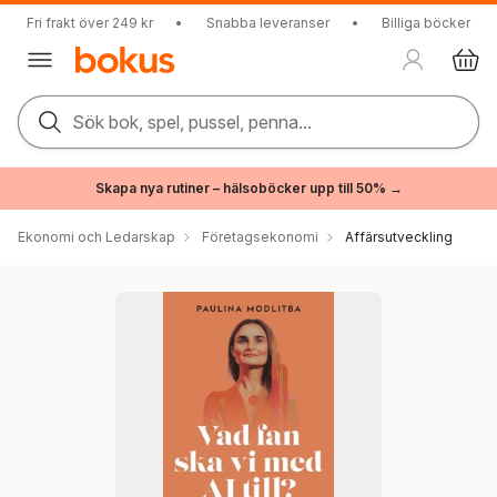
Fri frakt över 249 kr
•
Snabba leveranser
•
Billiga böcker
Sök bok, spel, pussel, penna...
Skapa nya rutiner – hälsoböcker upp till 50% →
Ekonomi och Ledarskap
Företagsekonomi
Affärsutveckling