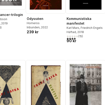
ncer-trilogin
Odysséen
Kommunistiska
ibson
Homeros
manifestet
, 2019
Inbunden
, 2022
1
)
Karl Marx
,
Friedrich Engels
stjärnor. Totalt antal röster:
239 kr
Häftad
, 2018
(
15
)
3,9
utav 5 stjärnor. Totalt ant
90 kr