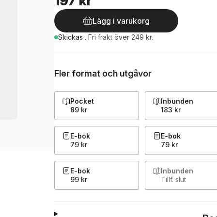
197 kr
Lägg i varukorg
Skickas
.
Fri frakt över 249 kr.
Fler format och utgåvor
Pocket
Inbunden
89 kr
183 kr
E-bok
E-bok
79 kr
79 kr
E-bok
Inbunden
99 kr
Tillf. slut