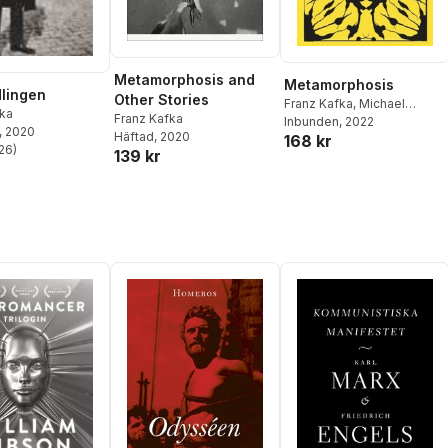
Metamorphosis and
Metamorphosis
lingen
Other Stories
Franz Kafka
,
Michael
fka
Franz Kafka
Hoffman
Inbunden
, 2022
, 2020
Häftad
, 2020
168 kr
26
)
139 kr
stjärnor. Totalt antal röster: