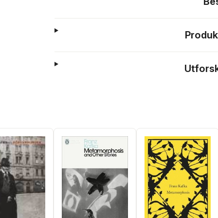
Be
Produk
Utfors