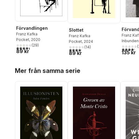
Förvandlingen
Förvand
Slottet
Franz Kafka
Franz Ka
Franz Kafka
Pocket
, 2020
Inbunden
Pocket
, 2024
(
29
)
(
(
14
)
4,4
utav 5 stjärnor. Totalt antal röster:
4,2
utav 5 
4,1
utav 5 stjärnor. Totalt antal röster:
89 kr
135 kr
89 kr
Hoppa över listan
Mer från samma serie