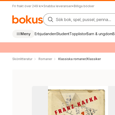
Fri frakt över 249 kr
•
Snabba leveranser
•
Billiga böcker
Sök bok, spel, pussel, penna...
Meny
Erbjudanden
Student
Topplistor
Barn & ungdom
B
Skönlitteratur
Romaner
Klassiska romaner/Klassiker