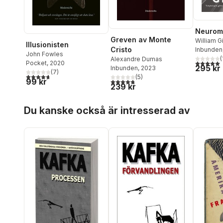
Neuroma
Greven av Monte
William G
Illusionisten
Cristo
Inbunden
John Fowles
(
Alexandre Dumas
5,0
utav 5 
Pocket
, 2020
295 kr
Inbunden
, 2023
(
7
)
4,7
utav 5 stjärnor. Totalt antal röster:
(
5
)
99 kr
4,8
utav 5 stjärnor. Totalt antal röster:
239 kr
Hoppa över listan
Du kanske också är intresserad av