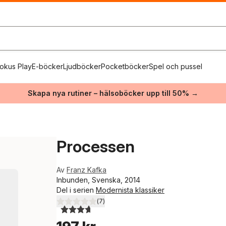
okus Play
E-böcker
Ljudböcker
Pocketböcker
Spel och pussel
Skapa nya rutiner – hälsoböcker upp till 50% →
Processen
Av
Franz Kafka
Inbunden, Svenska, 2014
Del i serien
Modernista klassiker
(
7
)
3,7
utav 5 stjärnor. Totalt antal röster: