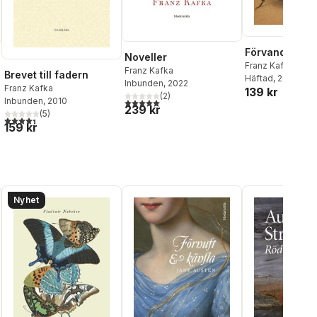
Förvandlingen
Noveller
Franz Kafka
Franz Kafka
Brevet till fadern
Häftad
, 2026
Inbunden
, 2022
Franz Kafka
139 kr
(
2
)
Inbunden
, 2010
5,0
utav 5 stjärnor. Totalt antal röster:
239 kr
(
5
)
4,4
utav 5 stjärnor. Totalt antal röster:
159 kr
Nyhet