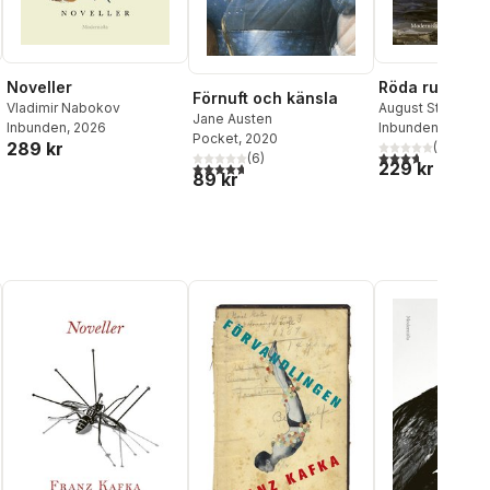
Noveller
Röda rummet
Förnuft och känsla
Vladimir Nabokov
August Strindber
Jane Austen
Inbunden
, 2026
Inbunden
, 2020
Pocket
, 2020
289 kr
(
3
)
3,7
utav 5 stjärnor
(
6
)
229 kr
4,7
utav 5 stjärnor. Totalt antal röster:
89 kr
al röster: