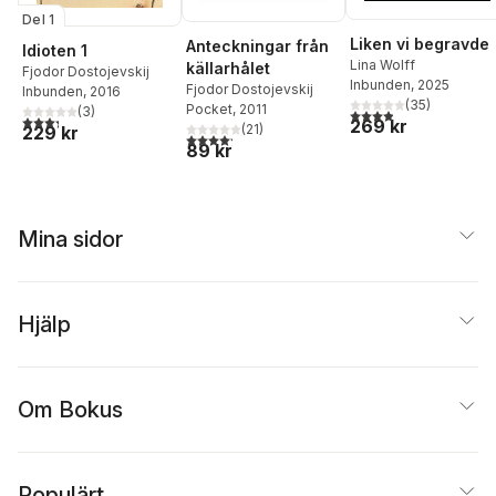
Del 1
Liken vi begravde
Anteckningar från
Idioten 1
Lina Wolff
källarhålet
Fjodor Dostojevskij
Inbunden
, 2025
Fjodor Dostojevskij
Inbunden
, 2016
(
35
)
Pocket
, 2011
(
3
)
3,9
utav 5 stjärnor. Tota
3,3
utav 5 stjärnor. Totalt antal röster:
269 kr
(
21
)
229 kr
4,2
utav 5 stjärnor. Totalt antal röster:
89 kr
Mina sidor
Hjälp
Om Bokus
Populärt