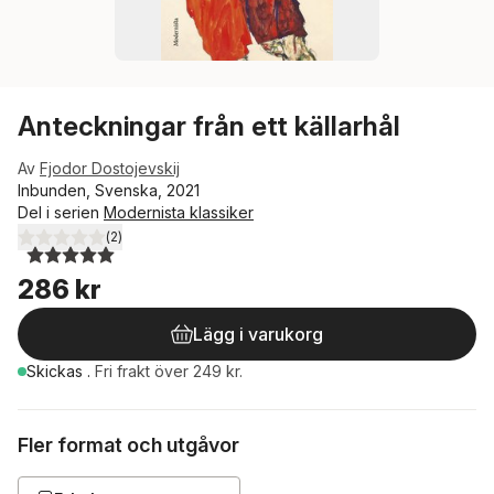
Anteckningar från ett källarhål
Av
Fjodor Dostojevskij
Inbunden, Svenska, 2021
Del i serien
Modernista klassiker
(
2
)
5,0
utav 5 stjärnor. Totalt antal röster:
286 kr
Lägg i varukorg
Skickas
.
Fri frakt över 249 kr.
Fler format och utgåvor