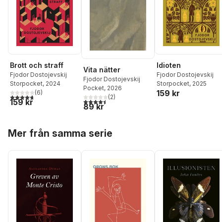
Brott och straff
Idioten
Vita nätter
Fjodor Dostojevskij
Fjodor Dostojevskij
Fjodor Dostojevskij
Storpocket
, 2024
Storpocket
, 2025
Pocket
, 2026
159 kr
(
6
)
4,7
utav 5 stjärnor. Totalt antal röster:
(
2
)
159 kr
4,5
utav 5 stjärnor. Totalt antal röster:
89 kr
Hoppa över listan
Mer från samma serie