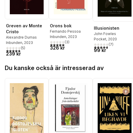
Greven av Monte
Orons bok
Illusionisten
Cristo
Fernando Pessoa
John Fowles
Inbunden
, 2023
Alexandre Dumas
Pocket
, 2020
(
3
)
Inbunden
, 2023
5,0
utav 5 stjärnor. Totalt antal röster:
(
7
)
4,7
utav 5 stjärnor. Tota
326 kr
(
5
)
99 kr
4,8
utav 5 stjärnor. Totalt antal röster:
239 kr
Hoppa över listan
Du kanske också är intresserad av