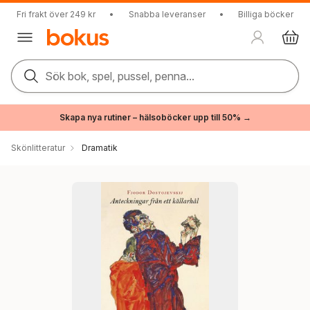
Fri frakt över 249 kr
•
Snabba leveranser
•
Billiga böcker
Sök bok, spel, pussel, penna...
Skapa nya rutiner – hälsoböcker upp till 50% →
Skönlitteratur
Dramatik