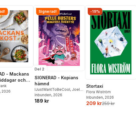
ad!
Signerad!
-19%
Del 2
AD - Mackans
SIGNERAD - Kopians
Middagar och
hämnd
r
rank
Stortaxi
IJustWantToBeCool
,
Joel
, 2026
Flora Wiström
Adolphson
Inbunden
, 2026
,
Emil Ejdemo
Inbunden
, 2026
189 kr
Beer
,
Victor Beer
209 kr
259 kr