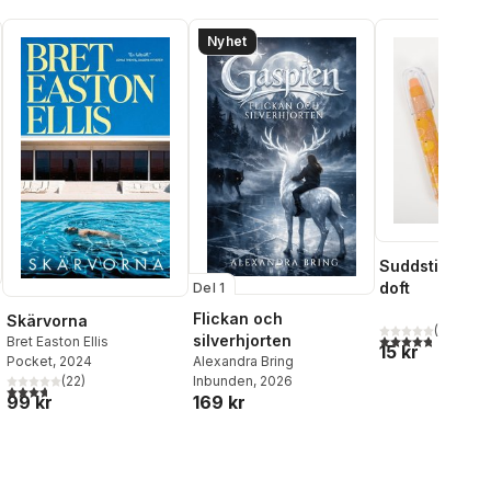
Nyhet
Suddstift fruk
doft
Del 1
Flickan och
Skärvorna
(
5
)
4,8
utav 5 stjärnor
silverhjorten
Bret Easton Ellis
15 kr
Alexandra Bring
Pocket
, 2024
Inbunden
, 2026
(
22
)
3,7
utav 5 stjärnor. Totalt antal röster:
169 kr
99 kr