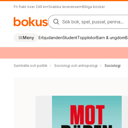
Fri frakt över 249 kr
•
Snabba leveranser
•
Billiga böcker
Sök bok, spel, pussel, penna...
Meny
Erbjudanden
Student
Topplistor
Barn & ungdom
B
Samhälle och politik
Sociologi och antropologi
Sociologi