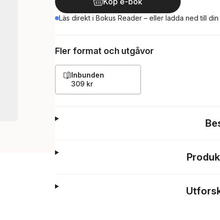
Köp e-bok
Läs direkt i Bokus Reader – eller ladda ned till di
Fler format och utgåvor
Inbunden
309 kr
Be
Produk
Utfors