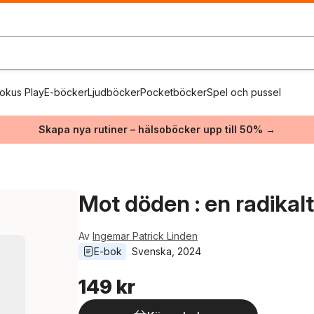
okus Play
E-böcker
Ljudböcker
Pocketböcker
Spel och pussel
Skapa nya rutiner – hälsoböcker upp till 50% →
Mot döden : en radikalt
Av
Ingemar Patrick Linden
E-bok
Svenska
, 
2024
149 kr