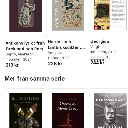
Georgica
Herde- och
Antikens lyrik : från
Vergilius
lantbruksdikter :
Grekland och Rom
Inbunden
, 2019
Bucolica &
Vergilius
Sapfo
,
Anakreon
,
(
10
)
Häftad
, 2023
Georgica
4,7
utav 5 stjärnor. Tota
Pindaros
Inbunden
,
, 2024
Vergilius
,
244 kr
228 kr
213 kr
Horatius
,
Ovidius
Hoppa över listan
Mer från samma serie