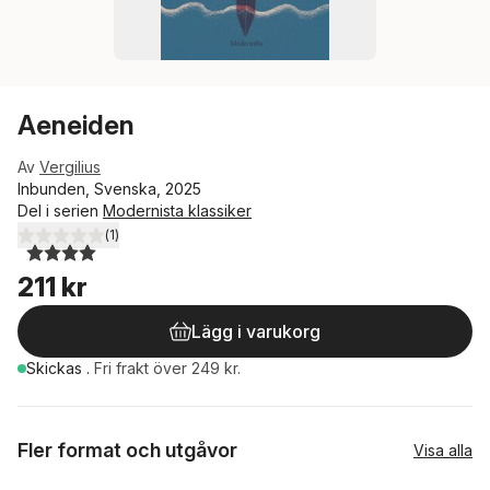
Aeneiden
Av
Vergilius
Inbunden, Svenska, 2025
Del i serien
Modernista klassiker
(
1
)
4,0
utav 5 stjärnor. Totalt antal röster:
211 kr
Lägg i varukorg
Skickas
.
Fri frakt över 249 kr.
Fler format och utgåvor
Visa alla