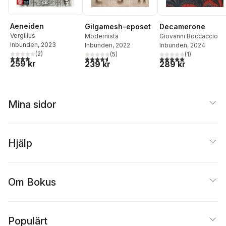
Aeneiden
Gilgamesh-eposet
Decamerone
Vergilius
Modernista
Giovanni Boccaccio
Inbunden
, 2023
Inbunden
, 2022
Inbunden
, 2024
(
2
)
(
5
)
(
1
)
4,0
utav 5 stjärnor. Totalt antal röster:
4,6
utav 5 stjärnor. Totalt antal röster:
5,0
utav 5 stjärnor. Tota
259 kr
239 kr
289 kr
Mina sidor
Hjälp
Om Bokus
Populärt