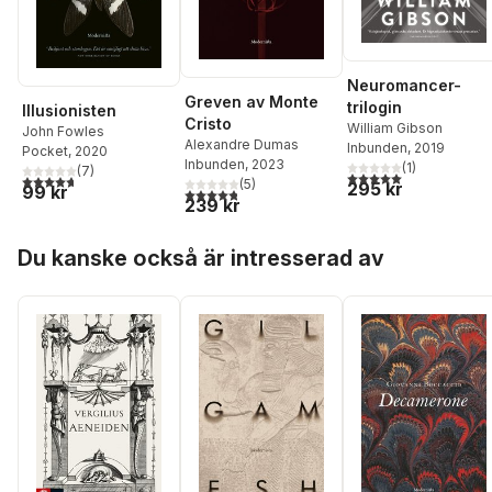
Neuromancer-
Greven av Monte
trilogin
Illusionisten
Cristo
William Gibson
John Fowles
Alexandre Dumas
Inbunden
, 2019
Pocket
, 2020
Inbunden
, 2023
(
1
)
(
7
)
5,0
utav 5 stjärnor. Tota
4,7
utav 5 stjärnor. Totalt antal röster:
(
5
)
295 kr
99 kr
4,8
utav 5 stjärnor. Totalt antal röster:
239 kr
Hoppa över listan
Du kanske också är intresserad av