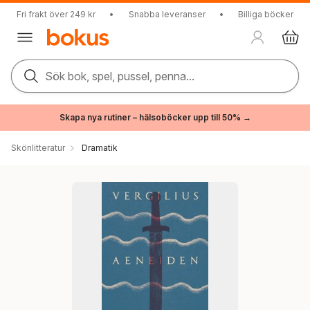
Fri frakt över 249 kr
•
Snabba leveranser
•
Billiga böcker
Sök bok, spel, pussel, penna...
Skapa nya rutiner – hälsoböcker upp till 50% →
Skönlitteratur
Dramatik