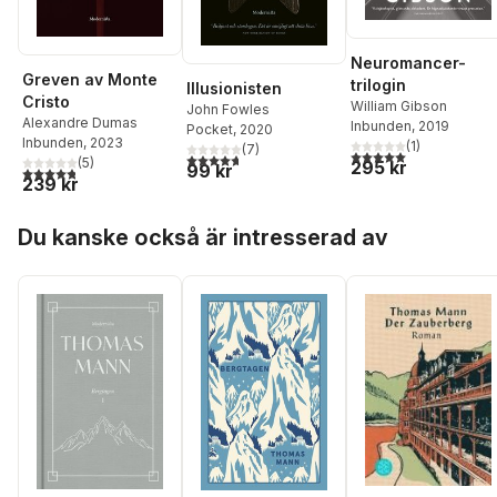
Neuromancer-
Greven av Monte
trilogin
Illusionisten
Cristo
William Gibson
John Fowles
Alexandre Dumas
Inbunden
, 2019
Pocket
, 2020
Inbunden
, 2023
(
1
)
(
7
)
5,0
utav 5 stjärnor. Tota
4,7
utav 5 stjärnor. Totalt antal röster:
(
5
)
295 kr
99 kr
4,8
utav 5 stjärnor. Totalt antal röster:
239 kr
Hoppa över listan
Du kanske också är intresserad av