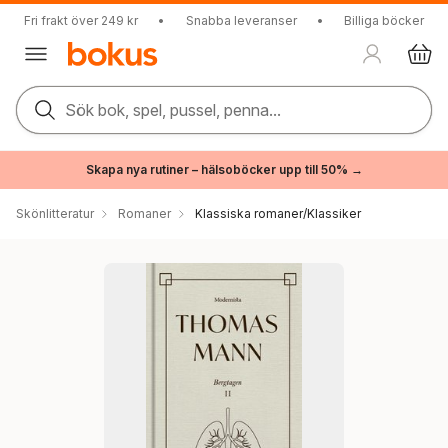
Fri frakt över 249 kr
•
Snabba leveranser
•
Billiga böcker
Sök bok, spel, pussel, penna...
Skapa nya rutiner – hälsoböcker upp till 50% →
Skönlitteratur
Romaner
Klassiska romaner/Klassiker