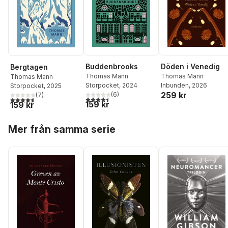
Buddenbrooks
Döden i Venedig
Bergtagen
Thomas Mann
Thomas Mann
Thomas Mann
Storpocket
, 2024
Inbunden
, 2026
Storpocket
, 2025
259 kr
(
6
)
(
7
)
4,5
utav 5 stjärnor. Totalt antal röster:
4,6
utav 5 stjärnor. Totalt antal röster:
159 kr
159 kr
Hoppa över listan
Mer från samma serie