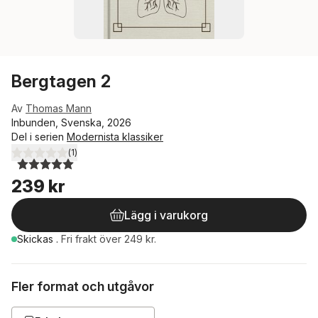
Bergtagen 2
Av
Thomas Mann
Inbunden, Svenska, 2026
Del i serien
Modernista klassiker
(
1
)
5,0
utav 5 stjärnor. Totalt antal röster:
239 kr
Lägg i varukorg
Skickas
.
Fri frakt över 249 kr.
Fler format och utgåvor