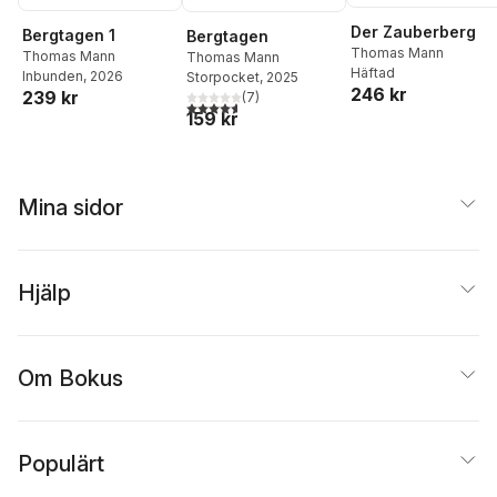
Der Zauberberg
Bergtagen 1
Bergtagen
Thomas Mann
Thomas Mann
Thomas Mann
Häftad
Inbunden
, 2026
Storpocket
, 2025
246 kr
239 kr
(
7
)
4,6
utav 5 stjärnor. Totalt antal röster:
159 kr
Mina sidor
Hjälp
Om Bokus
Populärt