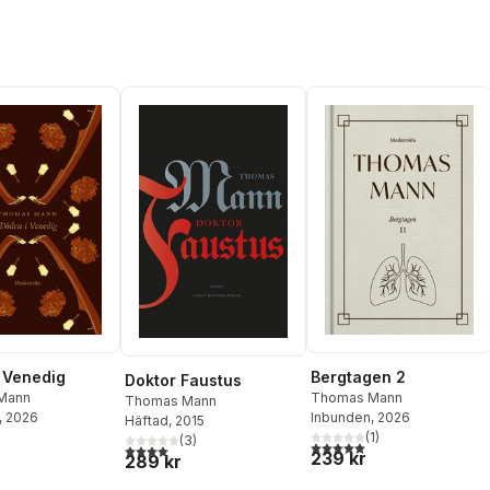
 Venedig
Bergtagen 2
Doktor Faustus
Mann
Thomas Mann
Thomas Mann
, 2026
Inbunden
, 2026
Häftad
, 2015
(
1
)
(
3
)
5,0
utav 5 stjärnor. Totalt ant
4,0
utav 5 stjärnor. Totalt antal röster:
239 kr
289 kr