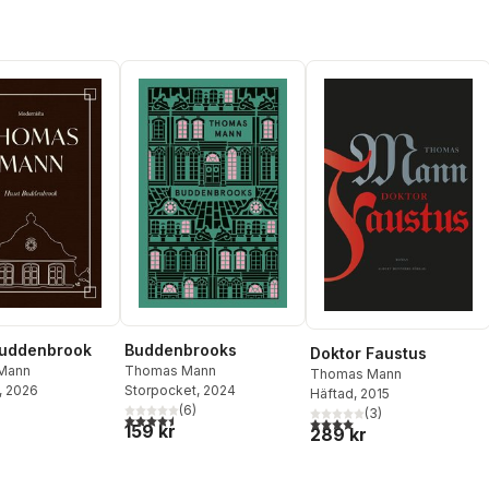
Buddenbrook
Buddenbrooks
Doktor Faustus
Mann
Thomas Mann
Thomas Mann
, 2026
Storpocket
, 2024
Häftad
, 2015
(
6
)
(
3
)
4,5
utav 5 stjärnor. Totalt antal röster:
4,0
utav 5 stjärnor. Totalt ant
159 kr
289 kr