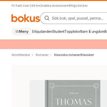
Fri frakt över 249 kr
•
Snabba leveranser
•
Billiga böcker
Sök bok, spel, pussel, penna...
Meny
Erbjudanden
Student
Topplistor
Barn & ungdom
B
Skönlitteratur
Romaner
Klassiska romaner/Klassiker