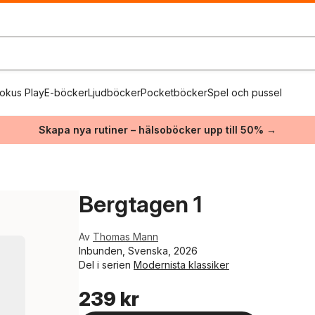
okus Play
E-böcker
Ljudböcker
Pocketböcker
Spel och pussel
Skapa nya rutiner – hälsoböcker upp till 50% →
Bergtagen 1
Av
Thomas Mann
Inbunden, Svenska, 2026
Del i serien
Modernista klassiker
239 kr