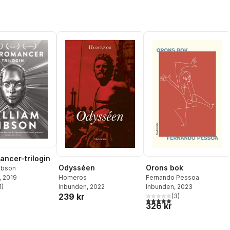
ncer-trilogin
Odysséen
Orons bok
ibson
Homeros
Fernando Pessoa
, 2019
Inbunden
, 2022
Inbunden
, 2023
1
)
stjärnor. Totalt antal röster:
239 kr
(
3
)
5,0
utav 5 stjärnor. Totalt ant
326 kr