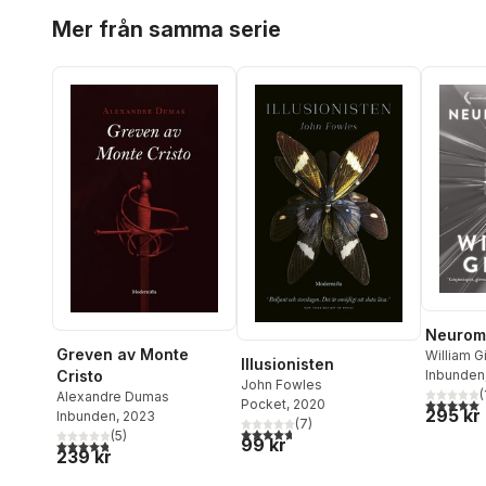
Hoppa över listan
Mer från samma serie
Neuroma
Greven av Monte
William G
Illusionisten
Cristo
Inbunden
John Fowles
(
Alexandre Dumas
5,0
utav 5 
Pocket
, 2020
295 kr
Inbunden
, 2023
(
7
)
4,7
utav 5 stjärnor. Totalt antal röster:
(
5
)
99 kr
4,8
utav 5 stjärnor. Totalt antal röster:
239 kr