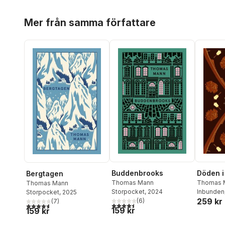
Hoppa över listan
Mer från samma författare
Buddenbrooks
Döden i
Bergtagen
Thomas Mann
Thomas 
Thomas Mann
Storpocket
, 2024
Inbunden
Storpocket
, 2025
259 kr
(
6
)
(
7
)
4,5
utav 5 stjärnor. Totalt antal röster:
4,6
utav 5 stjärnor. Totalt antal röster:
159 kr
159 kr