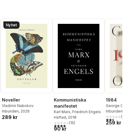
Nyhet
Noveller
Kommunistiska
1984
Vladimir Nabokov
manifestet
George Orwell
Inbunden
, 2026
Inbunden
, 2024
Karl Marx
,
Friedrich Engels
289 kr
(
2
)
Häftad
, 2018
al röster:
2,5
utav 5 stjärnor.
259 kr
(
15
)
3,9
utav 5 stjärnor. Totalt antal röster:
90 kr