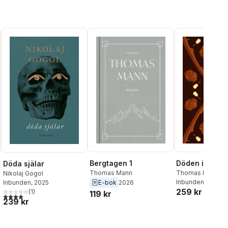
Bergtagen 1
Döden i Vened
Döda själar
Thomas Mann
Thomas Mann
Nikolaj Gogol
Inbunden
, 2026
E-bok
2026
Inbunden
, 2025
259 kr
(
1
)
119 kr
4,0
utav 5 stjärnor. Totalt antal röster:
al röster:
239 kr