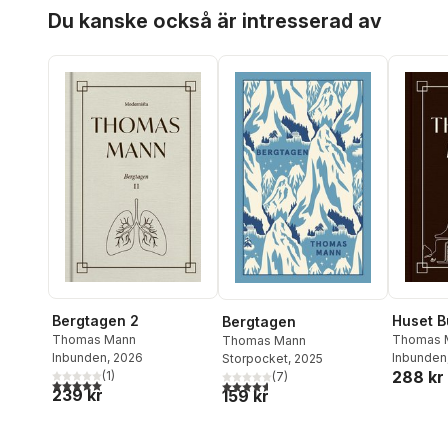
Hoppa över listan
Du kanske också är intresserad av
Bergtagen 2
Huset 
Bergtagen
Thomas Mann
Thomas 
Thomas Mann
Inbunden
, 2026
Inbunden
Storpocket
, 2025
288 kr
(
1
)
(
7
)
5,0
utav 5 stjärnor. Totalt antal röster:
4,6
utav 5 stjärnor. Totalt antal röster:
239 kr
159 kr