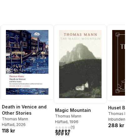
Death in Venice and
Huset Budden
Magic Mountain
Other Stories
Thomas Mann
Thomas Mann
Thomas Mann
Inbunden
, 2026
Häftad
, 1996
Häftad
, 2026
288 kr
al röster:
(
1
)
5,0
utav 5 stjärnor. Totalt antal röster:
118 kr
169 kr