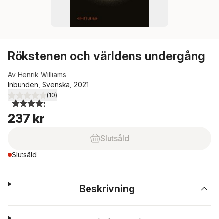
Rökstenen och världens undergång
Av
Henrik Williams
Inbunden, Svenska, 2021
(
10
)
4,3
utav 5 stjärnor. Totalt antal röster:
237 kr
Slutsåld
Slutsåld
Beskrivning