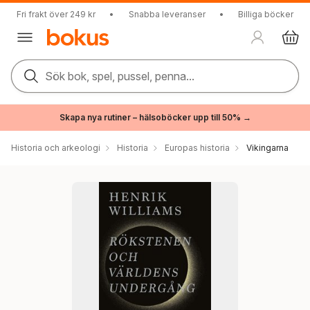
Fri frakt över 249 kr
•
Snabba leveranser
•
Billiga böcker
Sök bok, spel, pussel, penna...
Skapa nya rutiner – hälsoböcker upp till 50% →
Historia och arkeologi
Historia
Europas historia
Vikingarna