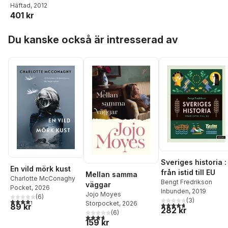
Henrik Williams
Häftad
, 2012
,
Karin
401 kr
Palmgren
Hoppa över listan
Du kanske också är intresserad av
Sveriges historia :
En vild mörk kust
från istid till EU
Mellan samma
Charlotte McConaghy
Bengt Fredrikson
väggar
Pocket
, 2026
Inbunden
, 2019
Jojo Moyes
(
6
)
(
3
)
4,3
utav 5 stjärnor. Totalt antal röster:
Storpocket
, 2026
4,7
utav 5 stjärnor. Tota
89 kr
282 kr
(
6
)
3,7
utav 5 stjärnor. Totalt antal röster:
159 kr