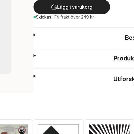
Lägg i varukorg
Skickas
.
Fri frakt över 249 kr.
Be
Produk
Utfors