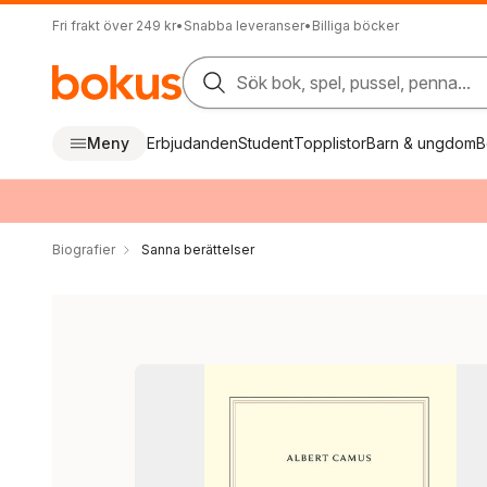
Fri frakt över 249 kr
•
Snabba leveranser
•
Billiga böcker
Sök bok, spel, pussel, penna...
Meny
Erbjudanden
Student
Topplistor
Barn & ungdom
B
Biografier
Sanna berättelser