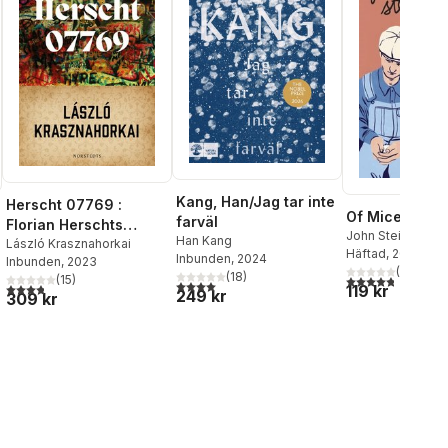
Kang, Han/Jag tar inte
Herscht 07769 :
Of Mice and 
farväl
Florian Herschts
John Steinbeck
Han Kang
roman om Bach
László Krasznahorkai
Häftad
, 2017
Inbunden
, 2024
Inbunden
, 2023
(
5
)
(
18
)
4,8
utav 5 stjärnor
(
15
)
4,0
utav 5 stjärnor. Totalt antal röster:
3,8
utav 5 stjärnor. Totalt antal röster:
119 kr
249 kr
309 kr
al röster: