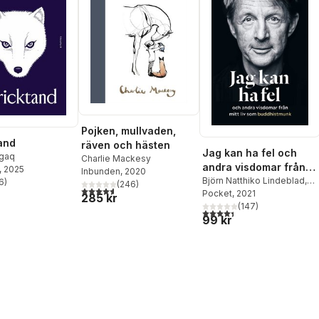
Pojken, mullvaden,
and
räven och hästen
Jag kan ha fel och
gaq
Charlie Mackesy
andra visdomar från
, 2025
Inbunden
, 2020
mitt liv som
Björn Natthiko Lindeblad
,
6
)
(
246
)
stjärnor. Totalt antal röster:
4,6
utav 5 stjärnor. Totalt antal röster:
Caroline Bankler
Pocket
, 2021
,
Navid
buddhistmunk
285 kr
Modiri
(
147
)
4,4
utav 5 stjärnor. Totalt ant
99 kr