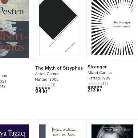
Stranger
The Myth of Sisyphus
Albert Camus
Albert Camus
amus
Häftad
, 1989
Häftad
, 2005
2021
(
4
)
(
3
)
4,8
utav 5 stjärnor. Totalt ant
25
)
5,0
utav 5 stjärnor. Totalt antal röster:
213 kr
stjärnor. Totalt antal röster:
94 kr