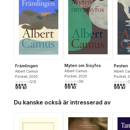
Myten om Sisyfos
Främlingen
Pesten
Albert Camus
Albert Camus
Albert C
Pocket
, 2020
Pocket
, 2020
Pocket
, 
(
9
)
(
23
)
(
4,3
utav 5 stjärnor. Totalt antal röster:
4,1
utav 5 stjärnor. Totalt antal röster:
4,2
utav 5 
99 kr
99 kr
99 kr
Hoppa över listan
Du kanske också är intresserad av