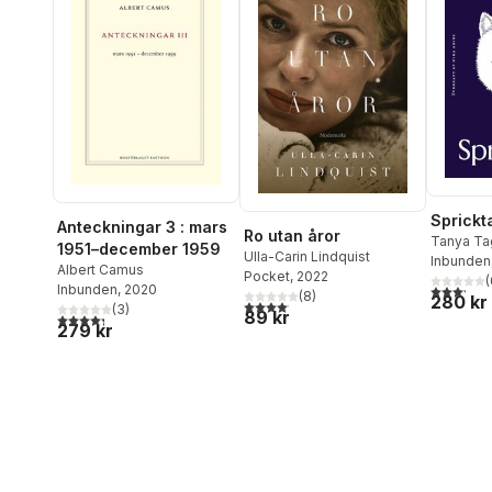
Sprickt
Anteckningar 3 : mars
Ro utan åror
Tanya Ta
1951–december 1959
Ulla-Carin Lindquist
Inbunden
Albert Camus
Pocket
, 2022
(
3,2
utav 5 
Inbunden
, 2020
(
8
)
280 kr
4,1
utav 5 stjärnor. Totalt antal röster:
(
3
)
89 kr
4,3
utav 5 stjärnor. Totalt antal röster:
279 kr