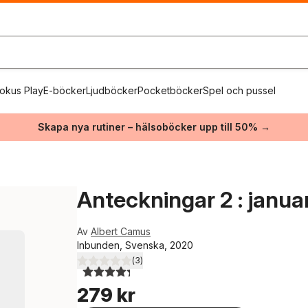
okus Play
E-böcker
Ljudböcker
Pocketböcker
Spel och pussel
Skapa nya rutiner – hälsoböcker upp till 50% →
Anteckningar 2 : janua
Av
Albert Camus
Inbunden, Svenska, 2020
(
3
)
4,3
utav 5 stjärnor. Totalt antal röster:
279 kr