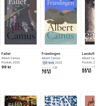
Fallet
Främlingen
Landsflykten o
Albert Camus
Albert Camus
Albert Camus
Pocket
, 2025
Pocket
, 2024
E-bok
2020
al röster:
99 kr
(
2
)
(
3
)
4,0
utav 5 stjärnor
4,0
utav 5 stjärnor. Totalt antal röster:
89 kr
79 kr