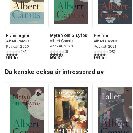
Myten om Sisyfos
Främlingen
Pesten
Albert Camus
Albert Camus
Albert Camus
Pocket
, 2020
Pocket
, 2020
Pocket
, 2021
(
9
)
(
23
)
(
25
)
4,3
utav 5 stjärnor. Totalt antal röster:
4,1
utav 5 stjärnor. Totalt antal röster:
4,2
utav 5 stjärnor. Tota
99 kr
99 kr
99 kr
Hoppa över listan
Du kanske också är intresserad av