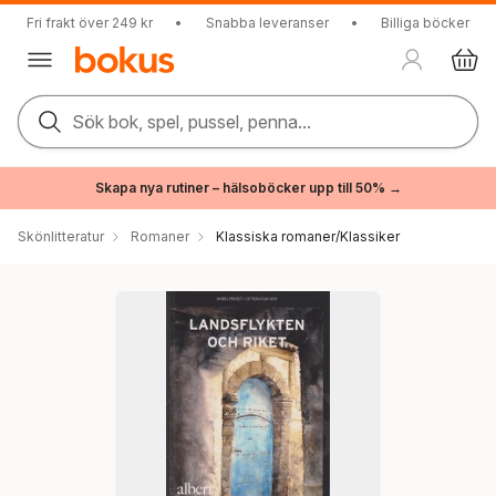
Fri frakt över 249 kr
•
Snabba leveranser
•
Billiga böcker
Sök bok, spel, pussel, penna...
Skapa nya rutiner – hälsoböcker upp till 50% →
Skönlitteratur
Romaner
Klassiska romaner/Klassiker