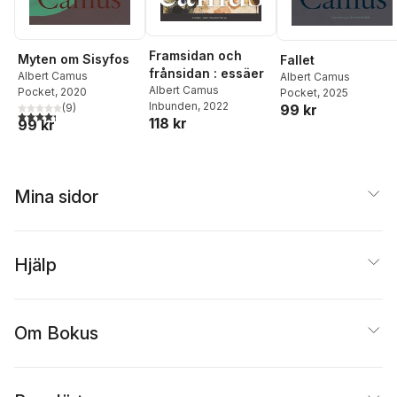
Framsidan och
Myten om Sisyfos
Fallet
frånsidan : essäer
Albert Camus
Albert Camus
Albert Camus
Pocket
, 2020
Pocket
, 2025
Inbunden
, 2022
99 kr
(
9
)
4,3
utav 5 stjärnor. Totalt antal röster:
118 kr
99 kr
Mina sidor
Hjälp
Om Bokus