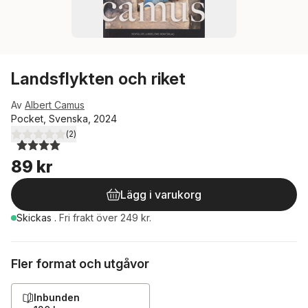
Landsflykten och riket
Av
Albert Camus
Pocket, Svenska, 2024
(
2
)
4,0
utav 5 stjärnor. Totalt antal röster:
89 kr
Lägg i varukorg
Skickas
.
Fri frakt över 249 kr.
Fler format och utgåvor
Inbunden