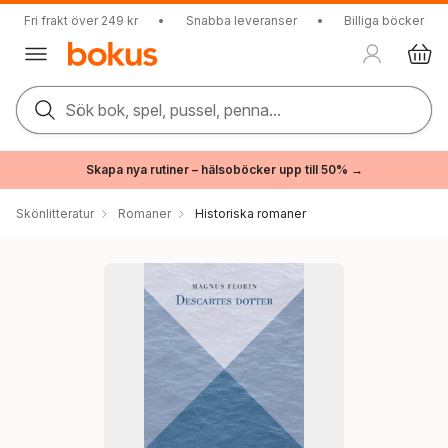
Fri frakt över 249 kr
•
Snabba leveranser
•
Billiga böcker
Sök bok, spel, pussel, penna...
Skapa nya rutiner – hälsoböcker upp till 50% →
Skönlitteratur
Romaner
Historiska romaner