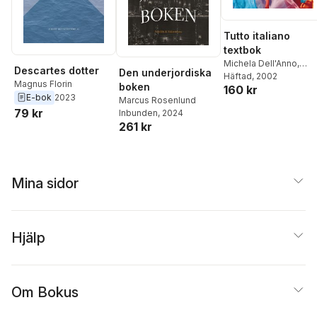
Marie Daouda
,
Stephen
Cave
,
Pär Cassel
,
Måns
Tutto italiano
Broo
,
Nils Billing
,
Philip
Almond
textbok
Michela Dell'Anno
,
Descartes dotter
Den underjordiska
Maddalena di Emidio
Häftad
, 2002
Magnus Florin
boken
160 kr
Blomqvist
,
Pierangelo
E-bok
2023
Marcus Rosenlund
Sassola
79 kr
Inbunden
, 2024
261 kr
Mina sidor
Hjälp
Om Bokus