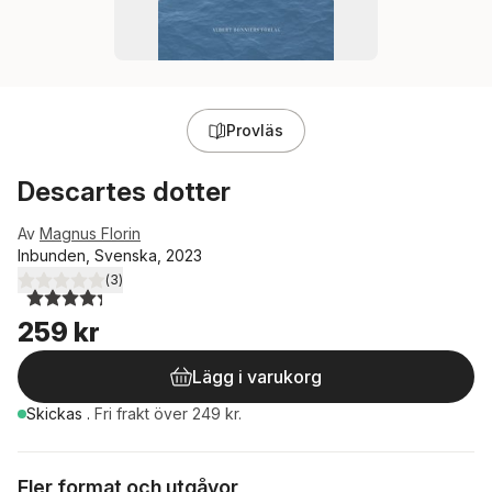
Provläs
Descartes dotter
Av
Magnus Florin
Inbunden, Svenska, 2023
(
3
)
4,3
utav 5 stjärnor. Totalt antal röster:
259 kr
Lägg i varukorg
Skickas
.
Fri frakt över 249 kr.
Fler format och utgåvor