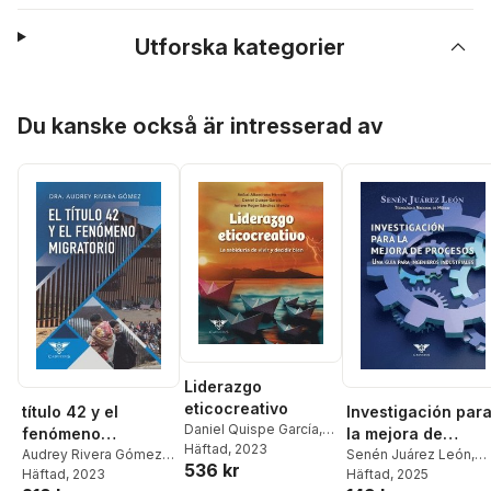
Utforska kategorier
Hoppa över listan
Du kanske också är intresserad av
Liderazgo
eticocreativo
título 42 y el
Investigación par
Daniel Quispe García
,
fenómeno
la mejora de
Antero Roger Sánchez
Häftad
, 2023
migratorio
Audrey Rivera Gómez
,
procesos
Senén Juárez León
,
536 kr
Mendo
,
Grupo Ígneo
Grupo Ígneo
Häftad
, 2023
Grupo Ígneo
Häftad
, 2025