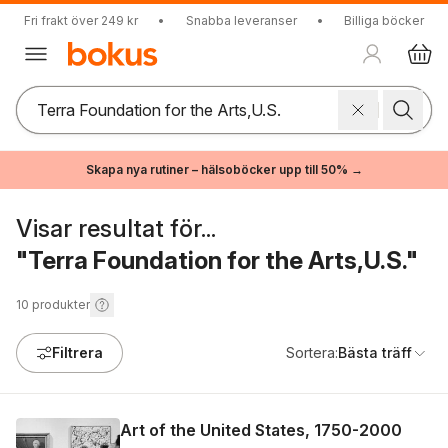
Fri frakt över 249 kr
•
Snabba leveranser
•
Billiga böcker
Skapa nya rutiner – hälsoböcker upp till 50% →
Visar resultat för...
"Terra Foundation for the Arts,U.S."
10
produkter
Filtrera
Sortera:
Bästa träff
Art of the United States, 1750-2000