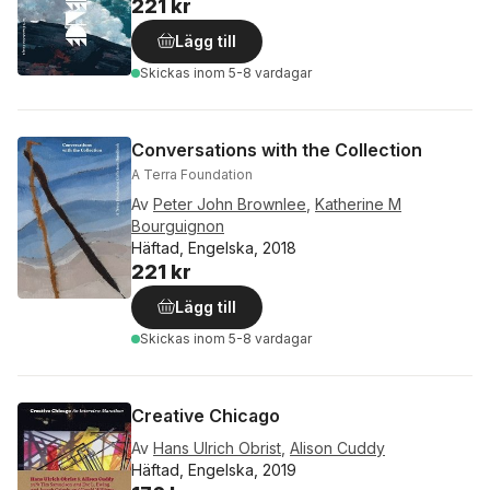
221 kr
Lägg till
Skickas
inom 5-8 vardagar
Conversations with the Collection
A Terra Foundation
Av
Peter John Brownlee
,
Katherine M
Bourguignon
Häftad, Engelska, 2018
221 kr
Lägg till
Skickas
inom 5-8 vardagar
Creative Chicago
Av
Hans Ulrich Obrist
,
Alison Cuddy
Häftad, Engelska, 2019