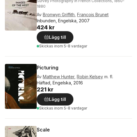
Survey Photography in French Collections, 1860-
1880
Av
Bronwyn Griffith
,
Francois Brunet
Inbunden, Engelska, 2007
424 kr
Lägg till
Skickas
inom 5-8 vardagar
Picturing
Av
Matthew Hunter
,
Robin Kelsey
m. fl.
Häftad, Engelska, 2016
221 kr
Lägg till
Skickas
inom 5-8 vardagar
Scale