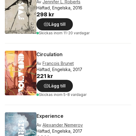
Av
Jennifer L. Roberts
Häftad, Engelska, 2016
298 kr
Lägg till
Skickas
inom 11-20 vardagar
Circulation
Av
Francois Brunet
Häftad, Engelska, 2017
221 kr
Lägg till
Skickas
inom 5-8 vardagar
Experience
Av
Alexander Nemerov
Häftad, Engelska, 2017