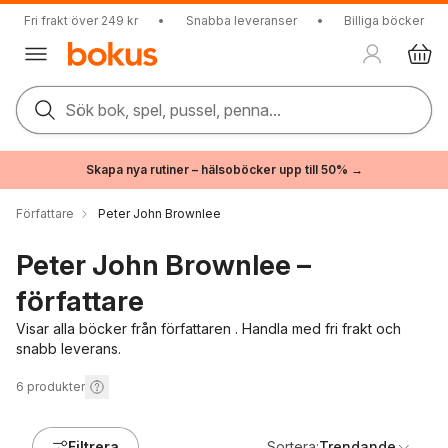
Fri frakt över 249 kr
•
Snabba leveranser
•
Billiga böcker
Sök bok, spel, pussel, penna...
Skapa nya rutiner – hälsoböcker upp till 50% →
Författare
Peter John Brownlee
Peter John Brownlee –
författare
Visar alla böcker från författaren . Handla med fri frakt och
snabb leverans.
6
produkter
Filtrera
Sortera:
Trendande