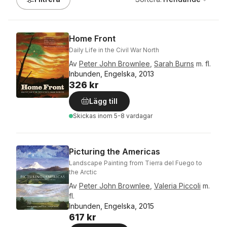
Home Front
Daily Life in the Civil War North
Av
Peter John Brownlee
,
Sarah Burns
m. fl.
Inbunden, Engelska, 2013
326 kr
Lägg till
Skickas
inom 5-8 vardagar
Picturing the Americas
Landscape Painting from Tierra del Fuego to
the Arctic
Av
Peter John Brownlee
,
Valeria Piccoli
m.
fl.
Inbunden, Engelska, 2015
617 kr