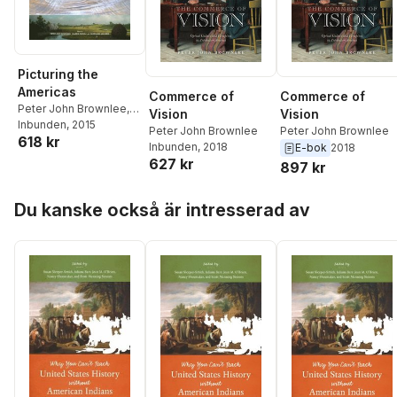
Picturing the
Americas
Commerce of
Commerce of
Peter John Brownlee
,
Vision
Vision
Valeria Piccoli
Inbunden
, 2015
,
Peter John Brownlee
Peter John Brownlee
618 kr
Georgiana Uhlyarik
Inbunden
, 2018
E-bok
2018
627 kr
897 kr
Hoppa över listan
Du kanske också är intresserad av