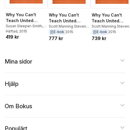
Why You Can't
Why You Can't
Why You Can't
Teach United
Teach United
Teach United
States History
Susan Sleeper-Smith
,
States History
Scott Manning Stevens
,
States History
Scott Manning Steven
Juliana Barr
Häftad
, 2015
,
Jean M.
Nancy Shoemaker
,
Nancy Shoemaker
,
E-bok
2015
E-bok
2015
Without American
without American
without American
419 kr
O'Brien
,
Nancy
Jean M. O'Brien
,
Juliana
Jean M. O'Brien
,
Julia
777 kr
739 kr
Indians
Indians
Indians
Shoemaker
,
Scott
Barr
,
Susan Sleeper-
Barr
,
Susan Sleeper-
Manning Stevens
Smith
Smith
Mina sidor
Hjälp
Om Bokus
Populärt