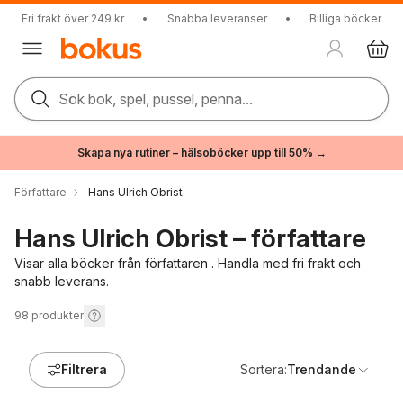
Fri frakt över 249 kr
•
Snabba leveranser
•
Billiga böcker
Sök bok, spel, pussel, penna...
Skapa nya rutiner – hälsoböcker upp till 50% →
Författare
Hans Ulrich Obrist
Hans Ulrich Obrist – författare
Visar alla böcker från författaren . Handla med fri frakt och
snabb leverans.
98
produkter
Filtrera
Sortera:
Trendande