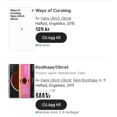
Ways of Curating
Av
Hans Ulrich Obrist
Häftad, Engelska, 2015
125 kr
Lägg till
Skickas
Koolhaas/Obrist
Project Japan. Metabolism Talks
Av
Hans Ulrich Obrist
,
Rem Koolhaas
m. fl.
Häftad, Engelska, 2011
(
3
)
4,3
utav 5 stjärnor. Totalt antal röster:
569 kr
Lägg till
Skickas
inom 3-6 vardagar