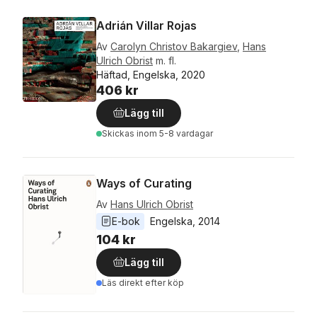
Adrián Villar Rojas
Av
Carolyn Christov Bakargiev
,
Hans
Ulrich Obrist
m. fl.
Häftad, Engelska, 2020
406 kr
Lägg till
Skickas
inom 5-8 vardagar
Ways of Curating
Av
Hans Ulrich Obrist
E-bok
Engelska
, 
2014
104 kr
Lägg till
Läs direkt efter köp