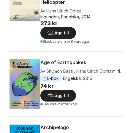
Helicopter
Av
Hans Ulrich Obrist
Inbunden, Engelska, 2014
273 kr
Lägg till
Skickas
inom 5-8 vardagar
Age of Earthquakes
Av
Shumon Basar
,
Hans Ulrich Obrist
m. fl.
E-bok
Engelska
, 
2015
74 kr
Lägg till
Läs direkt efter köp
Archipelago