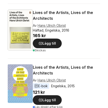
Lives of the Artists, Lives of the
Architects
Av
Hans Ulrich Obrist
Häftad, Engelska, 2016
165 kr
Lägg till
Skickas
Lives of the Artists, Lives of the
Architects
Av
Hans Ulrich Obrist
E-bok
Engelska
, 
2015
121 kr
Lägg till
Läs direkt efter köp