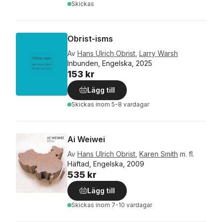
Skickas
Obrist-isms
Av
Hans Ulrich Obrist
,
Larry Warsh
Inbunden, Engelska, 2025
153 kr
Lägg till
Skickas
inom 5-8 vardagar
Ai Weiwei
Av
Hans Ulrich Obrist
,
Karen Smith
m. fl.
Häftad, Engelska, 2009
535 kr
Lägg till
Skickas
inom 7-10 vardagar