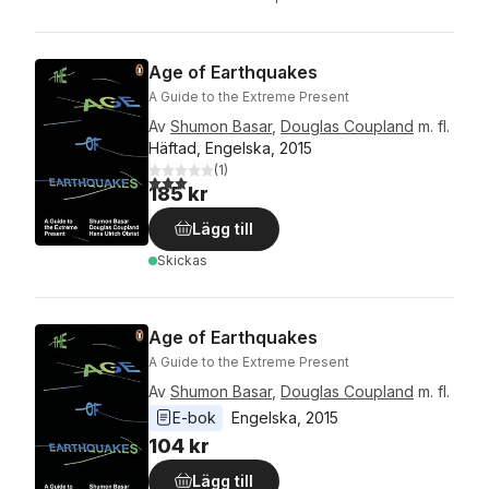
Age of Earthquakes
A Guide to the Extreme Present
Av
Shumon Basar
,
Douglas Coupland
m. fl.
Häftad, Engelska, 2015
(
1
)
3,0
utav 5 stjärnor. Totalt antal röster:
185 kr
Lägg till
Skickas
Age of Earthquakes
A Guide to the Extreme Present
Av
Shumon Basar
,
Douglas Coupland
m. fl.
E-bok
Engelska
, 
2015
104 kr
Lägg till