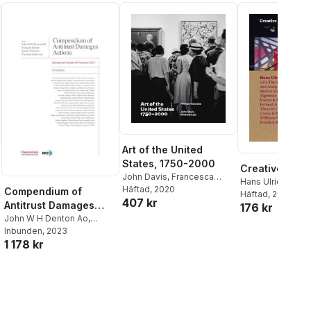
Art of the United
States, 1750-2000
Creative Chic
John Davis
,
Francesca
Hans Ulrich Obris
Rose
Häftad
, 2020
Compendium of
Cuddy
Häftad
, 2019
407 kr
Antitrust Damages
176 kr
Actions - 2nd Edition
John W H Denton Ao
,
François Brunet
Inbunden
, 2023
,
Caroline
1 178 kr
Inthavisay