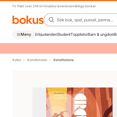
Fri frakt över 249 kr
•
Snabba leveranser
•
Billiga böcker
Sök bok, spel, pussel, penna...
Meny
Erbjudanden
Student
Topplistor
Barn & ungdom
B
Kultur
Konstböcker
Konsthistoria