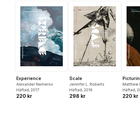
Experience
Scale
Picturi
Alexander Nemerov
Jennifer L. Roberts
Matthew 
Häftad
, 2017
Häftad
, 2016
Kelsey
Häftad
, 
,
R
220 kr
298 kr
220 kr