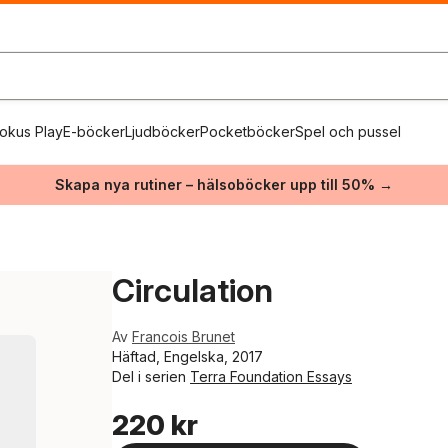
okus Play
E-böcker
Ljudböcker
Pocketböcker
Spel och pussel
Skapa nya rutiner – hälsoböcker upp till 50% →
Circulation
Av
Francois Brunet
Häftad, Engelska, 2017
Del i serien
Terra Foundation Essays
220 kr