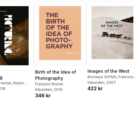
Images of the West
Birth of the Idea of
Bronwyn Griffith
,
Francois
ng
Photography
Brunet
Inbunden
, 2007
Hunter
,
Robin
François Brunet
422 kr
2016
achael Z. DeLue
Inbunden
, 2019
346 kr