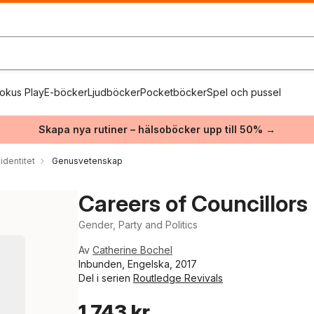
okus Play
E-böcker
Ljudböcker
Pocketböcker
Spel och pussel
Skapa nya rutiner – hälsoböcker upp till 50% →
identitet
Genusvetenskap
Careers of Councillors
Gender, Party and Politics
Av
Catherine Bochel
Inbunden, Engelska, 2017
Del i serien
Routledge Revivals
1 743 kr