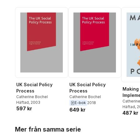
UK Social Policy
UK Social Policy
Making
Process
Process
Impleme
Catherine Bochel
Catherine Bochel
Policy
Catherin
Häftad
, 2003
E-bok
2018
Bochel
Häftad
, 
597 kr
649 kr
487 kr
Hoppa över listan
Mer från samma serie