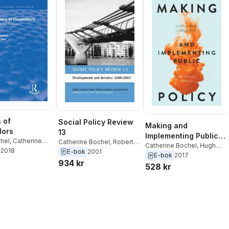
 of
Social Policy Review
Making and
lors
13
Implementing Public
hel
,
Catherine
Catherine Bochel
,
Robert
Policy
Catherine Bochel
,
Hugh
2018
Sykes
E-bok
2001
Bochel
E-bok
2017
934 kr
528 kr