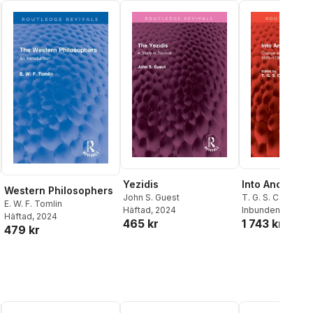
Yezidis
Into Another 
Western Philosophers
John S. Guest
T. G. S. Cain
,
Ken
E. W. F. Tomlin
Häftad
, 2024
Inbunden
, 2024
Häftad
, 2024
465 kr
1 743 kr
479 kr