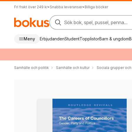
Fri frakt över 249 kr
•
Snabba leveranser
•
Billiga böcker
Sök bok, spel, pussel, penna...
Meny
Erbjudanden
Student
Topplistor
Barn & ungdom
B
Samhälle och politik
Samhälle och kultur
Sociala grupper och 