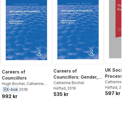
UK Social Poli
Careers of
Careers of
Process
Councillors: Gender,
Councillors
Catherine Bochel
Party and Politics
Catherine Bochel
Hugh Bochel
,
Catherine
Häftad
, 2003
Häftad
, 2019
Bochel
E-bok
2018
597 kr
535 kr
992 kr