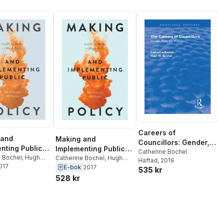
Careers of
 and
Making and
Councillors: Gender,
nting Public
Implementing Public
Party and Politics
Catherine Bochel
e Bochel
,
Hugh
Policy
Catherine Bochel
,
Hugh
Häftad
, 2019
2017
Bochel
E-bok
2017
535 kr
528 kr