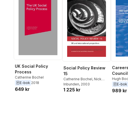
UK Social Policy
Careers
Social Policy Review
Process
Council
15
Catherine Bochel
Hugh Boc
Catherine Bochel
,
Nick
E-bok
2018
Bochel
E-bok
Ellison
Inbunden
,
Martin Powell
, 2003
649 kr
1 225 kr
989 kr