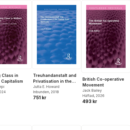
 Class in
Treuhandanstalt and
British Co-operative
 Capitalism
Privatisation in the
Movement
rpi
Former East Germany
Jutta E. Howard
Jack Bailey
2024
Inbunden
, 2018
Häftad
, 2026
751 kr
493 kr