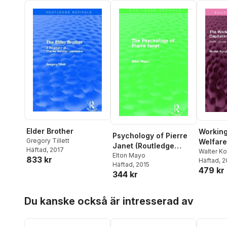
Elder Brother
Working
Psychology of Pierre
Gregory Tillett
Welfare
Janet (Routledge
Häftad
, 2017
Walter Ko
Revivals)
Elton Mayo
833 kr
Häftad
, 
Häftad
, 2015
479 kr
344 kr
Hoppa över listan
Du kanske också är intresserad av