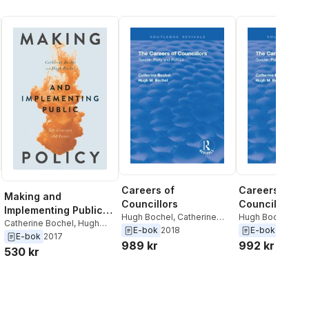
Careers of
Careers of
Making and
Councillors
Councillors
Implementing Public
Hugh Bochel
,
Catherine
Hugh Bochel
,
Cat
Policy
Catherine Bochel
,
Hugh
Bochel
Bochel
E-bok
2018
E-bok
2018
Bochel
E-bok
2017
989 kr
992 kr
530 kr