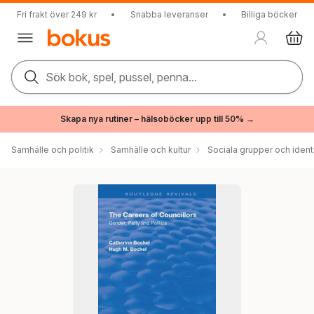
Fri frakt över 249 kr
•
Snabba leveranser
•
Billiga böcker
Sök bok, spel, pussel, penna...
Skapa nya rutiner – hälsoböcker upp till 50% →
Samhälle och politik
Samhälle och kultur
Sociala grupper och ident