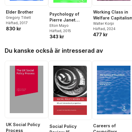
Elder Brother
Working Class in
Psychology of
Gregory Tillett
Welfare Capitalis
Pierre Janet
Häftad
, 2017
Walter Korpi
(Routledge
Elton Mayo
830 kr
Häftad
, 2024
Häftad
, 2015
Revivals)
477 kr
343 kr
Hoppa över listan
Du kanske också är intresserad av
UK Social Policy
Careers of
Social Policy
Process
Councillors