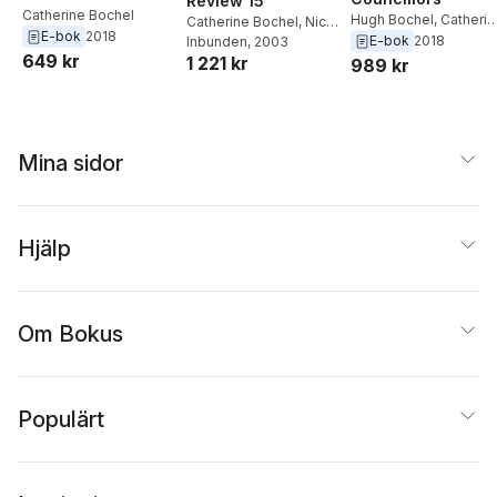
Review 15
Catherine Bochel
Hugh Bochel
,
Catherin
Catherine Bochel
,
Nick
E-bok
2018
Bochel
E-bok
2018
Ellison
Inbunden
,
Martin Powell
, 2003
649 kr
1 221 kr
989 kr
Mina sidor
Hjälp
Om Bokus
Populärt