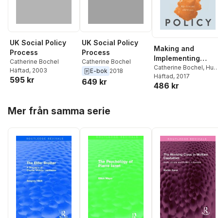
UK Social Policy
UK Social Policy
Making and
Process
Process
Implementing
Catherine Bochel
Catherine Bochel
Public Policy
Catherine Bochel
,
Hug
Häftad
, 2003
E-bok
2018
Bochel
Häftad
, 2017
595 kr
649 kr
486 kr
Hoppa över listan
Mer från samma serie