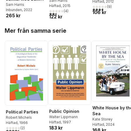
Sam Harris
Häftad
, 2012
Harris
Sam Harris
Häftad
, 2015
(
9
)
3,7
utav 5 stjärnor. Tota
Inbunden
, 2022
(
4
)
106 kr
2,5
utav 5 stjärnor. Totalt antal röster:
265 kr
122 kr
Hoppa över listan
Mer från samma serie
White House by th
Public Opinion
Political Parties
Sea
Walter Lippmann
Robert Michels
Kate Storey
Häftad
, 1997
Häftad
, 1966
Häftad
, 2024
183 kr
(
2
)
168 kr
4,5
utav 5 stjärnor. Totalt antal röster: