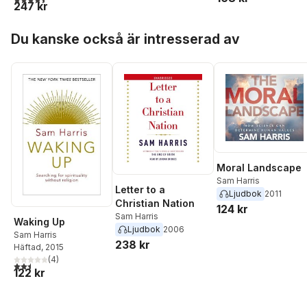
247 kr
Hoppa över listan
Du kanske också är intresserad av
Moral Landscape
Sam Harris
Letter to a
Ljudbok
2011
Christian Nation
124 kr
Sam Harris
Waking Up
Ljudbok
2006
Sam Harris
238 kr
Häftad
, 2015
(
4
)
2,5
utav 5 stjärnor. Totalt antal röster:
122 kr