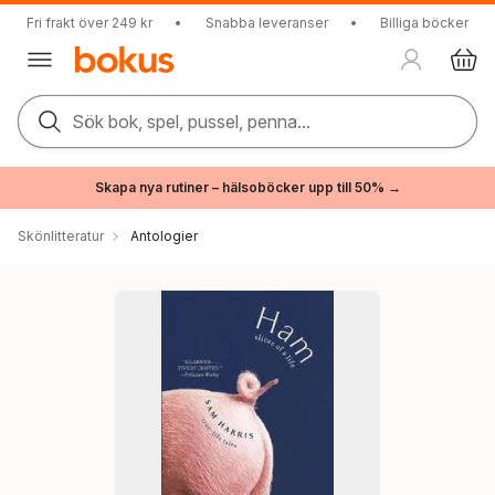
Fri frakt över 249 kr
•
Snabba leveranser
•
Billiga böcker
Sök bok, spel, pussel, penna...
Skapa nya rutiner – hälsoböcker upp till 50% →
Skönlitteratur
Antologier