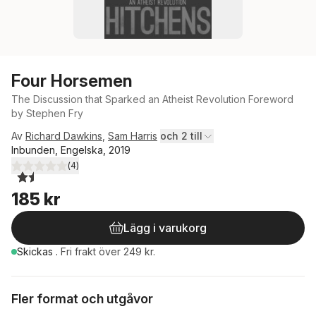
Four Horsemen
The Discussion that Sparked an Atheist Revolution Foreword
by Stephen Fry
Av
Richard Dawkins
,
Sam Harris
och 2 till
Inbunden, Engelska, 2019
(
4
)
1,5
utav 5 stjärnor. Totalt antal röster:
185 kr
Lägg i varukorg
Skickas
.
Fri frakt över 249 kr.
Fler format och utgåvor