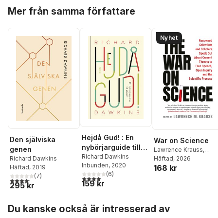
Hoppa över listan
Mer från samma författare
Nyhet
Hejdå Gud! : En
Den själviska
War on Science
nybörjarguide till
genen
Lawrence Krauss
,
ateism
Richard Dawkins
Richard Dawkins
Häftad
, 2026
,
Richard Dawkins
Inbunden
, 2020
168 kr
Steven Pinker
,
Niall
Häftad
, 2019
(
6
)
Ferguson
,
Alan Sokal
,
(
7
)
4,0
utav 5 stjärnor. Totalt antal röster:
4,1
utav 5 stjärnor. Totalt antal röster:
159 kr
295 kr
Gad Saad
,
Alice
Sullivan
,
Nicholas
Hoppa över listan
Christakis
,
Lawrence
Du kanske också är intresserad av
Krauss