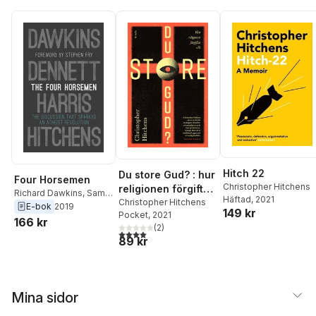
Hitch 22
Du store Gud? : hur
Four Horsemen
Christopher Hitchens
religionen förgiftar
Richard Dawkins
,
Sam
Häftad
, 2021
allt
Christopher Hitchens
Harris
,
Daniel C.
E-bok
2019
149 kr
Pocket
, 2021
Dennett
,
Christopher
166 kr
(
2
)
Hitchens
4,0
utav 5 stjärnor. Totalt antal röster:
89 kr
Mina sidor