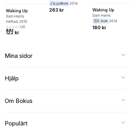
Ljudbok
2014
263 kr
Waking Up
Waking Up
Sam Harris
Sam Harris
E-bok
2014
Häftad
, 2015
180 kr
(
4
)
2,5
utav 5 stjärnor. Totalt antal röster:
122 kr
Mina sidor
Hjälp
Om Bokus
Populärt