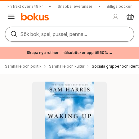
Fri frakt över 249 kr
•
Snabba leveranser
•
Billiga böcker
Sök bok, spel, pussel, penna...
Skapa nya rutiner – hälsoböcker upp till 50% →
Samhälle och politik
Samhälle och kultur
Sociala grupper och ident