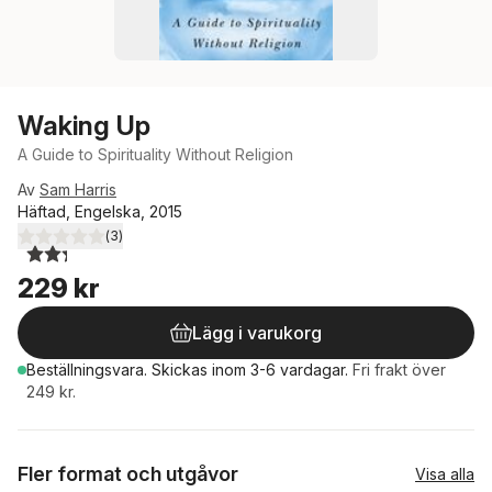
Waking Up
A Guide to Spirituality Without Religion
Av
Sam Harris
Häftad, Engelska, 2015
(
3
)
2,3
utav 5 stjärnor. Totalt antal röster:
229 kr
Lägg i varukorg
Beställningsvara.
Skickas
inom 3-6 vardagar
.
Fri frakt över
249 kr.
Fler format och utgåvor
Visa alla