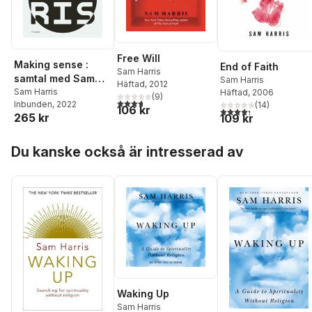
Free Will
Making sense :
End of Faith
Sam Harris
samtal med Sam
Sam Harris
Häftad
, 2012
Harris
Sam Harris
Häftad
, 2006
(
9
)
3,7
utav 5 stjärnor. Totalt antal röster:
Inbunden
, 2022
(
14
)
106 kr
4,3
utav 5 stjärnor. Tota
265 kr
109 kr
Hoppa över listan
Du kanske också är intresserad av
Waking Up
Sam Harris