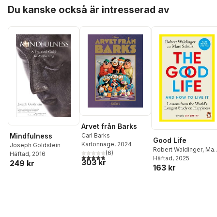
Hoppa över listan
Du kanske också är intresserad av
Arvet från Barks
Carl Barks
Mindfulness
Good Life
Kartonnage
, 2024
Joseph Goldstein
Robert Waldinger
,
Mar
(
6
)
Häftad
, 2016
4,8
utav 5 stjärnor. Totalt antal röster:
Schulz
Häftad
, 2025
303 kr
249 kr
163 kr