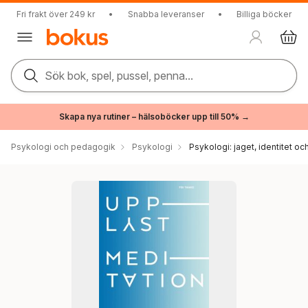
Fri frakt över 249 kr
•
Snabba leveranser
•
Billiga böcker
Sök bok, spel, pussel, penna...
Skapa nya rutiner – hälsoböcker upp till 50% →
Psykologi och pedagogik
Psykologi
Psykologi: jaget, identitet oc