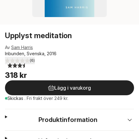
Upplyst meditation
Av
Sam Harris
Inbunden, Svenska, 2016
(
6
)
3,5
utav 5 stjärnor. Totalt antal röster:
318 kr
Lägg i varukorg
Skickas
.
Fri frakt över 249 kr.
Produktinformation