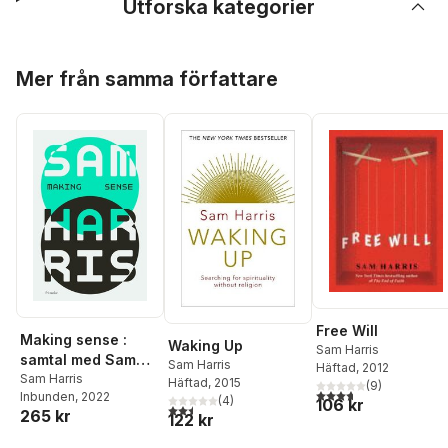
Utforska kategorier
Hoppa över listan
Mer från samma författare
Free Will
Making sense :
Waking Up
Sam Harris
samtal med Sam
Sam Harris
Häftad
, 2012
Harris
Sam Harris
Häftad
, 2015
(
9
)
3,7
utav 5 stjärnor. Tota
Inbunden
, 2022
(
4
)
106 kr
2,5
utav 5 stjärnor. Totalt antal röster:
265 kr
122 kr