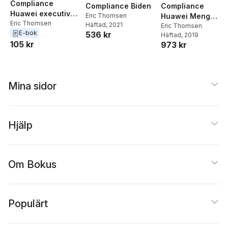
Compliance
Compliance Biden
Compliance
Huawei executive
Eric Thomsen
Huawei Meng
Meng Wanzhou
Eric Thomsen
Häftad
, 2021
Wanzhou Case -
Eric Thomsen
E-bok
case
536 kr
Häftad
, 2019
Indictment
105 kr
973 kr
Mina sidor
Hjälp
Om Bokus
Populärt