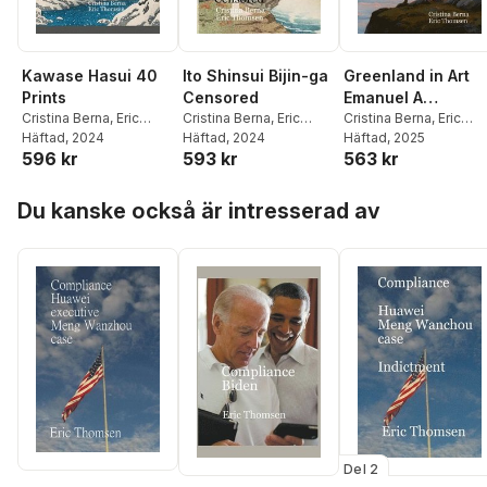
Kawase Hasui 40
Ito Shinsui Bijin-ga
Greenland in Art
Prints
Censored
Emanuel A
Cristina Berna
,
Eric
Cristina Berna
,
Eric
Petersen
Cristina Berna
,
Eric
Thomsen
Häftad
, 2024
Thomsen
Häftad
, 2024
Thomsen
Häftad
, 2025
596 kr
593 kr
563 kr
Hoppa över listan
Du kanske också är intresserad av
Del 2