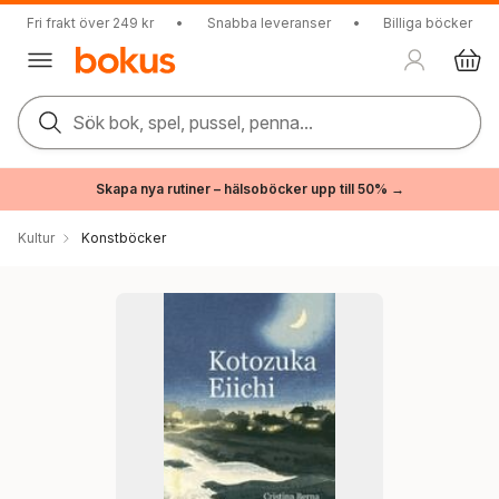
Fri frakt över 249 kr
•
Snabba leveranser
•
Billiga böcker
Sök bok, spel, pussel, penna...
Skapa nya rutiner – hälsoböcker upp till 50% →
Kultur
Konstböcker