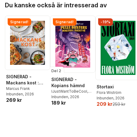
Hoppa över listan
Du kanske också är intresserad av
Signerad!
Signerad!
-19%
Del 2
SIGNERAD -
SIGNERAD -
Mackans kost :
Kopians hämnd
Stortaxi
Middagar och
Marcus Frank
IJustWantToBeCool
,
Flora Wiström
Inbunden
, 2026
matlådor
Joel Adolphson
Inbunden
, 2026
,
Emil
Inbunden
, 2026
269 kr
189 kr
Ejdemo Beer
,
Victor
209 kr
259 kr
Beer