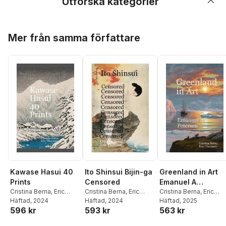
Utforska kategorier
Hoppa över listan
Mer från samma författare
Kawase Hasui 40
Ito Shinsui Bijin-ga
Greenland in Art
Prints
Censored
Emanuel A
Cristina Berna
,
Eric
Cristina Berna
,
Eric
Petersen
Cristina Berna
,
Eric
Thomsen
Häftad
, 2024
Thomsen
Häftad
, 2024
Thomsen
Häftad
, 2025
596 kr
593 kr
563 kr