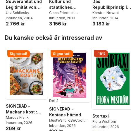
Souveränität und
Kultur und
Das
Legitimität von
staatliches
Republikprinzip in
Herrschaftsgewalt
Utz Schliesky
Handeln
Claas Friedrich
der
Karsten Nowrot
Inbunden
, 2004
Germelmann
Inbunden
, 2013
Inbunden
, 2014
Rechtsordnungen
2 766 kr
3 156 kr
3 183 kr
emeinschaft
Hoppa över listan
Du kanske också är intresserad av
Signerad!
Signerad!
-19%
Del 2
SIGNERAD -
SIGNERAD -
Mackans kost :
Kopians hämnd
Stortaxi
Middagar och
Marcus Frank
IJustWantToBeCool
,
Flora Wiström
Inbunden
, 2026
matlådor
Joel Adolphson
Inbunden
, 2026
,
Emil
Inbunden
, 2026
269 kr
Ejdemo Beer
,
Victor