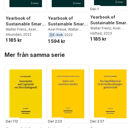
Del 1
Yearbook of
Yearbook of
Yearbook of
Sustainable Smart
Sustainable Smart
Sustainable Smart
Mining and Energy
Walter Frenz
,
Axel
Mining and Energy
Walter Frenz
,
Axel
Mining and Energy
Axel Preue
,
Walter
Preuße
Häftad
, 2023
2021
Preuße
Inbunden
, 2022
Frenz
E-bok
2022
2021
2021
1 185 kr
1 185 kr
1 594 kr
Hoppa över listan
Mer från samma serie
Del 112
Del 223
Del 237