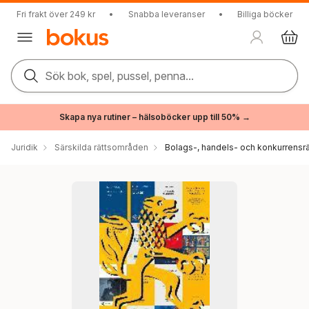
Fri frakt över 249 kr
•
Snabba leveranser
•
Billiga böcker
Sök bok, spel, pussel, penna...
Skapa nya rutiner – hälsoböcker upp till 50% →
Juridik
Särskilda rättsområden
Bolags-, handels- och konkurrensrä