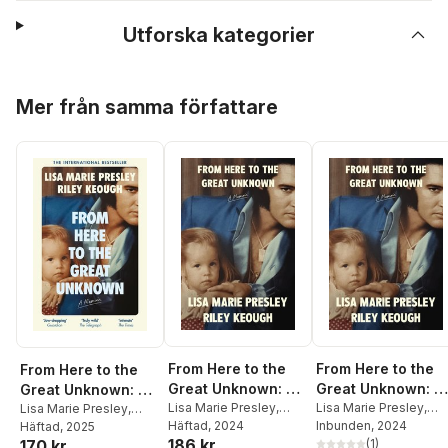
Utforska kategorier
Hoppa över listan
Mer från samma författare
From Here to the
From Here to the
From Here to the
Great Unknown: A
Great Unknown: A
Great Unknown: A
Memoir
Lisa Marie Presley
,
Memoir
Lisa Marie Presley
,
Memoir
Lisa Marie Presley
,
Riley Keough
Häftad
, 2024
Riley Keough
Inbunden
, 2024
Riley Keough
Häftad
, 2025
186 kr
170 kr
(
1
)