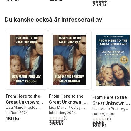
5,0
utav 5 stjärnor. Tota
253 kr
Hoppa över listan
Du kanske också är intresserad av
From Here to the
From Here to the
From Here to the
Great Unknown: A
Great Unknown: A
Great Unknown:
Memoir
Lisa Marie Presley
,
Memoir
Lisa Marie Presley
,
Oprah's Book Club
Lisa Marie Presley
,
Riley Keough
Häftad
, 2024
Riley Keough
Inbunden
, 2024
Riley Keough
Häftad
, 1900
186 kr
(
1
)
(
1
)
5,0
utav 5 stjärnor. Totalt antal röster:
4,0
utav 5 stjärnor. Tota
253 kr
180 kr