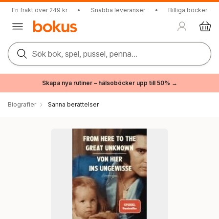
Fri frakt över 249 kr
•
Snabba leveranser
•
Billiga böcker
Sök bok, spel, pussel, penna...
Skapa nya rutiner – hälsoböcker upp till 50% →
Biografier
Sanna berättelser