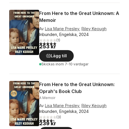
From Here to the Great Unknown: A
Memoir
Av
Lisa Marie Presley
,
Riley Keough
Inbunden, Engelska, 2024
(
1
)
5,0
utav 5 stjärnor. Totalt antal röster:
253 kr
Lägg till
Skickas
inom 7-10 vardagar
From Here to the Great Unknown:
Oprah's Book Club
A Memoir
Av
Lisa Marie Presley
,
Riley Keough
Inbunden, Engelska, 2024
(
3
)
4,3
utav 5 stjärnor. Totalt antal röster:
239 kr