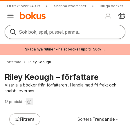
Fri frakt över 249 kr
•
Snabba leveranser
•
Billiga böcker
Sök bok, spel, pussel, penna...
Skapa nya rutiner – hälsoböcker upp till 50% →
Författare
Riley Keough
Riley Keough – författare
Visar alla böcker från författaren . Handla med fri frakt och
snabb leverans.
12
produkter
Filtrera
Sortera:
Trendande