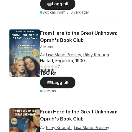
Lägg till
Skickas
inom 3-6 vardagar
From Here to the Great Unknown:
Oprah's Book Club
A Memoir
Av
Lisa Marie Presley
,
Riley Keough
Häftad, Engelska, 1900
(
1
)
4,0
utav 5 stjärnor. Totalt antal röster:
180 kr
Lägg till
Skickas
From Here to the Great Unknown:
Oprah's Book Club
Av
Riley Keough
,
Lisa Marie Presley