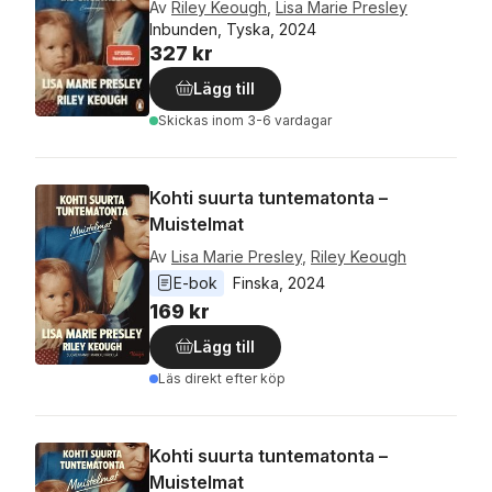
Av
Riley Keough
,
Lisa Marie Presley
Inbunden, Tyska, 2024
327 kr
Lägg till
Skickas
inom 3-6 vardagar
Kohti suurta tuntematonta –
Muistelmat
Av
Lisa Marie Presley
,
Riley Keough
E-bok
Finska
, 
2024
169 kr
Lägg till
Läs direkt efter köp
Kohti suurta tuntematonta –
Muistelmat