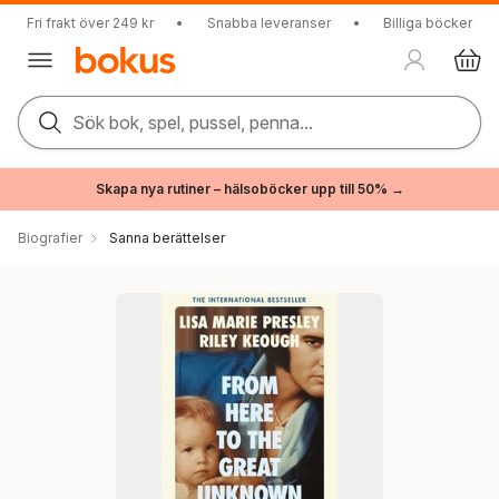
Fri frakt över 249 kr
•
Snabba leveranser
•
Billiga böcker
Sök bok, spel, pussel, penna...
Skapa nya rutiner – hälsoböcker upp till 50% →
Biografier
Sanna berättelser