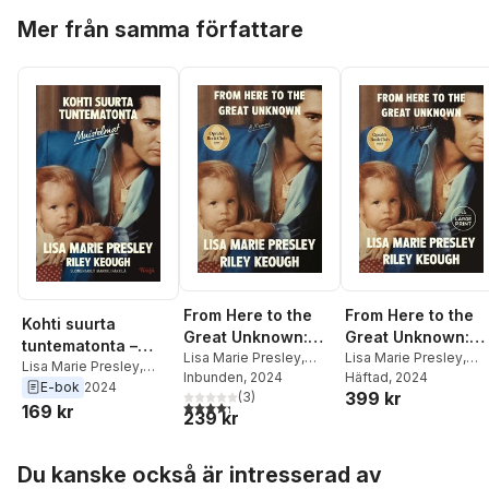
Hoppa över listan
Mer från samma författare
From Here to the
From Here to the
Kohti suurta
Great Unknown:
Great Unknown:
tuntematonta –
Oprah's Book Club
Lisa Marie Presley
,
Oprah's Book Club
Lisa Marie Presley
,
Muistelmat
Lisa Marie Presley
,
Riley Keough
Inbunden
, 2024
Riley Keough
Häftad
, 2024
A Memoir
Riley Keough
E-bok
2024
399 kr
(
3
)
4,3
utav 5 stjärnor. Totalt antal röster:
169 kr
239 kr
Hoppa över listan
Du kanske också är intresserad av