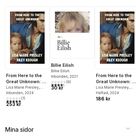
Billie Eilish
Billie Eilish
From Here to the
From Here to the
Inbunden
, 2021
Great Unknown: A
Great Unknown: A
(
9
)
4,3
utav 5 stjärnor. Totalt antal röster:
30 kr
Memoir
Lisa Marie Presley
,
Memoir
Lisa Marie Presley
,
Riley Keough
Inbunden
, 2024
Riley Keough
Häftad
, 2024
186 kr
(
1
)
5,0
utav 5 stjärnor. Totalt antal röster:
253 kr
Mina sidor