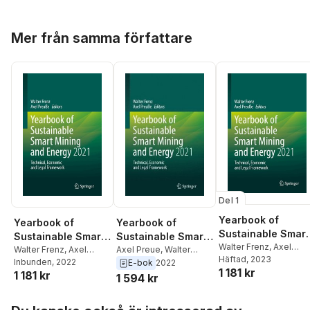
Hoppa över listan
Mer från samma författare
Del 1
Yearbook of
Yearbook of
Yearbook of
Sustainable Smart
Sustainable Smart
Sustainable Smart
Mining and Energy
Walter Frenz
,
Axel
Mining and Energy
Walter Frenz
,
Axel
Mining and Energy
Axel Preue
,
Walter
Preuße
Häftad
, 2023
2021
Preuße
Inbunden
, 2022
Frenz
E-bok
2022
2021
2021
1 181 kr
1 181 kr
1 594 kr
Hoppa över listan