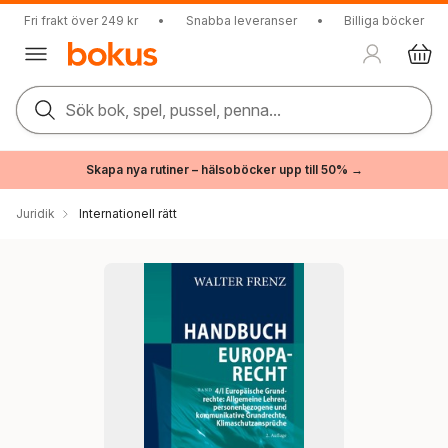
Fri frakt över 249 kr
•
Snabba leveranser
•
Billiga böcker
Sök bok, spel, pussel, penna...
Skapa nya rutiner – hälsoböcker upp till 50% →
Juridik
Internationell rätt