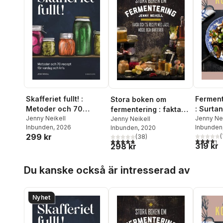
Skafferiet fullt! :
Ferment
Stora boken om
Metoder och 70
: Surta
fermentering : fakta
recept för vardag och
Jenny Neikell
recept -
Jenny Nei
och 75 recept med
Jenny Neikell
Inbunden
, 2026
Inbunden
Inbunden
, 2020
kris
tallrik
jäst, mögel och
299 kr
(
(
38
)
bakterier
4,3
utav 5 
4,8
utav 5 stjärnor. Totalt antal röster:
319 kr
298 kr
Hoppa över listan
Du kanske också är intresserad av
Nyhet