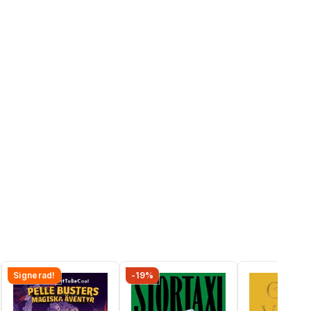
Signerad!
-19%