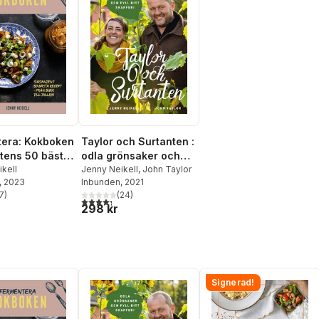
era: Kokboken
Taylor och Surtanten :
ntens 50 bästa
odla grönsaker och
 från burk till
kell
fyll ditt skafferi
Jenny Neikell
,
John Taylor
, 2023
Inbunden
, 2021
7
)
(
24
)
stjärnor. Totalt antal röster:
4,3
utav 5 stjärnor. Totalt antal röster:
298 kr
Signerad!