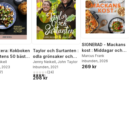
SIGNERAD - Mackans
kost : Middagar och
era: Kokboken
Taylor och Surtanten :
matlådor
Marcus Frank
ntens 50 bästa
odla grönsaker och
Inbunden
, 2026
 från burk till
kell
fyll ditt skafferi
Jenny Neikell
,
John Taylor
269 kr
, 2023
Inbunden
, 2021
7
)
(
24
)
stjärnor. Totalt antal röster:
4,3
utav 5 stjärnor. Totalt antal röster:
298 kr