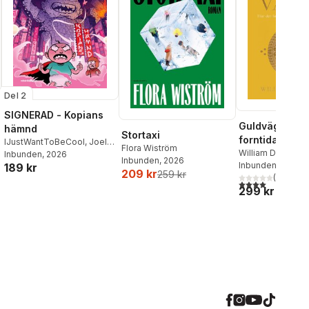
Del 2
SIGNERAD - Kopians
Guldvägen : h
hämnd
Stortaxi
forntida Indie
IJustWantToBeCool
,
Joel
Flora Wiström
förändrade vä
William Dalrympl
Adolphson
Inbunden
, 2026
,
Emil Ejdemo
Inbunden
, 2026
Inbunden
, 2026
189 kr
Beer
,
Victor Beer
209 kr
259 kr
(
1
)
4,0
utav 5 stjärnor
299 kr