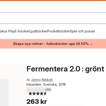
okus Play
E-böcker
Ljudböcker
Pocketböcker
Spel och pussel
Skapa nya rutiner – hälsoböcker upp till 50% →
Fermentera 2.0 : grönt
Av
Jenny Neikell
Inbunden, Svenska, 2018
(
46
)
4,6
utav 5 stjärnor. Totalt antal röster:
263 kr