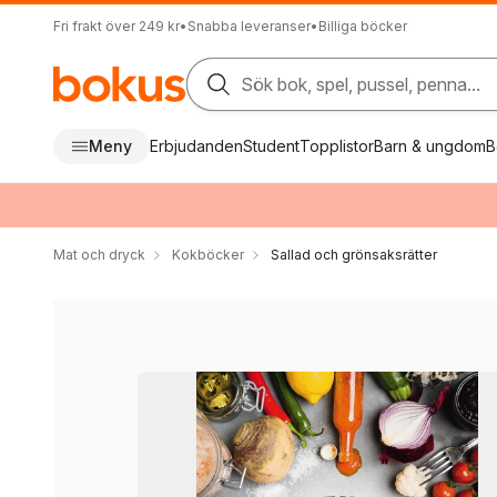
Fri frakt över 249 kr
•
Snabba leveranser
•
Billiga böcker
Sök bok, spel, pussel, penna...
Meny
Erbjudanden
Student
Topplistor
Barn & ungdom
B
Mat och dryck
Kokböcker
Sallad och grönsaksrätter