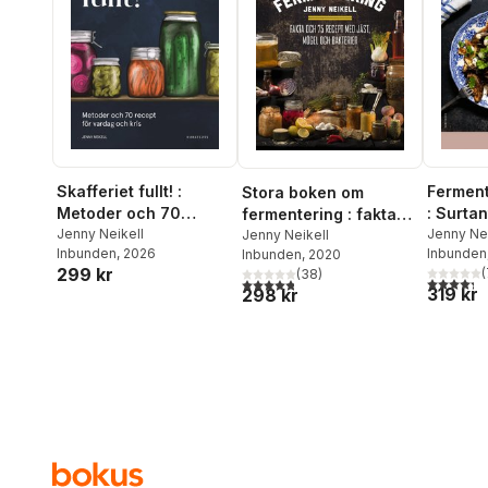
Skafferiet fullt! :
Ferment
Stora boken om
Metoder och 70
: Surta
fermentering : fakta
recept för vardag och
Jenny Neikell
recept -
Jenny Nei
och 75 recept med
Jenny Neikell
Inbunden
, 2026
Inbunden
Inbunden
, 2020
kris
tallrik
jäst, mögel och
299 kr
(
(
38
)
bakterier
4,3
utav 5 
4,8
utav 5 stjärnor. Totalt antal röster:
319 kr
298 kr