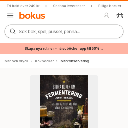
Fri frakt över 249 kr
•
Snabba leveranser
•
Billiga böcker
Sök bok, spel, pussel, penna...
Skapa nya rutiner – hälsoböcker upp till 50% →
Mat och dryck
Kokböcker
Matkonservering