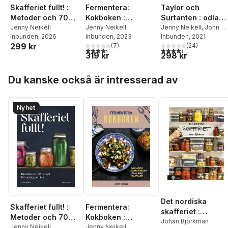
Skafferiet fullt! :
Fermentera:
Taylor och
Metoder och 70
Kokboken :
Surtanten : odla
recept för vardag
Jenny Neikell
Surtantens 50
Jenny Neikell
grönsaker och fyll
Jenny Neikell
,
John
Inbunden
, 2026
Inbunden
, 2023
Taylor
Inbunden
, 2021
och kris
bästa recept - från
ditt skafferi
299 kr
(
7
)
(
24
)
burk till tallrik
4,3
utav 5 stjärnor. Totalt antal röster:
4,3
utav 5 stjärnor. Tota
319 kr
298 kr
Hoppa över listan
Du kanske också är intresserad av
Nyhet
Det nordiska
Skafferiet fullt! :
Fermentera:
skafferiet :
Metoder och 70
Kokboken :
torkning,
Johan Björkman
recept för vardag
Jenny Neikell
Surtantens 50
Jenny Neikell