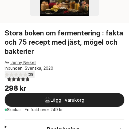
Stora boken om fermentering : fakta
och 75 recept med jäst, mögel och
bakterier
Av
Jenny Neikell
Inbunden, Svenska, 2020
(
38
)
4,8
utav 5 stjärnor. Totalt antal röster:
298 kr
Lägg i varukorg
Skickas
.
Fri frakt över 249 kr.