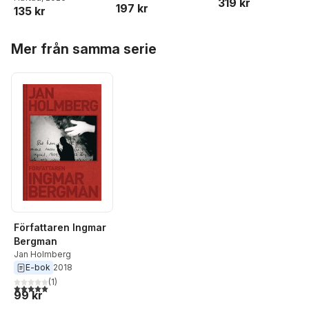
319 kr
197 kr
135 kr
Hoppa över listan
Mer från samma serie
Författaren Ingmar
Bergman
Jan Holmberg
E-bok
2018
(
1
)
5,0
utav 5 stjärnor. Totalt antal röster:
99 kr