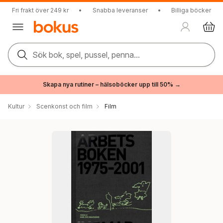
Fri frakt över 249 kr
•
Snabba leveranser
•
Billiga böcker
Sök bok, spel, pussel, penna...
Skapa nya rutiner – hälsoböcker upp till 50% →
Kultur
Scenkonst och film
Film