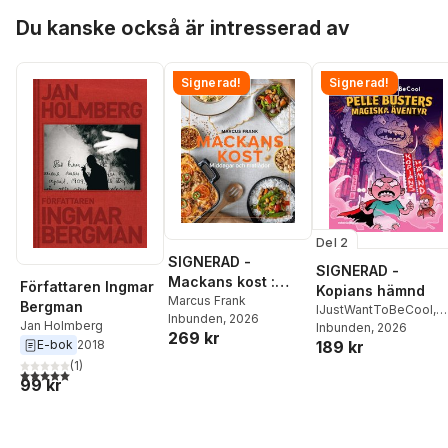
Hoppa över listan
Du kanske också är intresserad av
Signerad!
Signerad!
Del 2
SIGNERAD -
SIGNERAD -
Mackans kost :
Författaren Ingmar
Kopians hämnd
Middagar och
Marcus Frank
Bergman
IJustWantToBeCool
,
Inbunden
, 2026
matlådor
Jan Holmberg
Joel Adolphson
Inbunden
, 2026
,
Emil
269 kr
E-bok
2018
189 kr
Ejdemo Beer
,
Victor
Beer
(
1
)
5,0
utav 5 stjärnor. Totalt antal röster:
99 kr