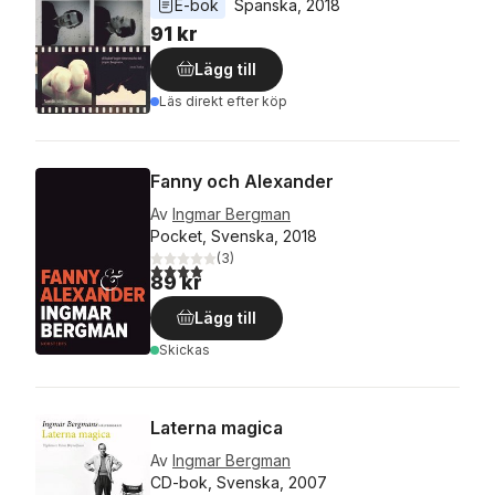
E-bok
Spanska
, 
2018
91 kr
Lägg till
Läs direkt efter köp
Fanny och Alexander
Av
Ingmar Bergman
Pocket, Svenska, 2018
(
3
)
4,0
utav 5 stjärnor. Totalt antal röster:
89 kr
Lägg till
Skickas
Laterna magica
Av
Ingmar Bergman
CD-bok, Svenska, 2007