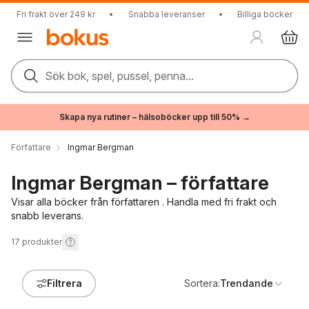
Fri frakt över 249 kr
•
Snabba leveranser
•
Billiga böcker
Sök bok, spel, pussel, penna...
Skapa nya rutiner – hälsoböcker upp till 50% →
Författare
Ingmar Bergman
Ingmar Bergman – författare
Visar alla böcker från författaren . Handla med fri frakt och
snabb leverans.
17
produkter
Filtrera
Sortera:
Trendande