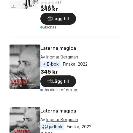
(
2
)
4,0
utav 5 stjärnor. Totalt antal röster:
249 kr
Lägg till
Skickas
Laterna magica
Av
Ingmar Bergman
E-bok
Finska
, 
2022
345 kr
Lägg till
Läs direkt efter köp
Laterna magica
Av
Ingmar Bergman
Ljudbok
Finska
, 
2022