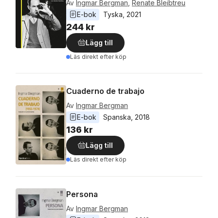
Av
Ingmar Bergman
,
Renate Bleibtreu
E-bok
Tyska
, 
2021
244 kr
Lägg till
Läs direkt efter köp
Cuaderno de trabajo
Av
Ingmar Bergman
E-bok
Spanska
, 
2018
136 kr
Lägg till
Läs direkt efter köp
Persona
Av
Ingmar Bergman