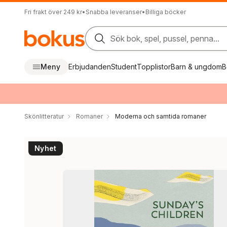
Fri frakt över 249 kr
•
Snabba leveranser
•
Billiga böcker
Sök bok, spel, pussel, penna...
Meny
Erbjudanden
Student
Topplistor
Barn & ungdom
B
Skönlitteratur
Romaner
Moderna och samtida romaner
Nyhet