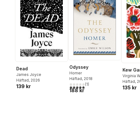
Odyssey
Dead
Kew Ga
Homer
James Joyce
Virginia 
Häftad
, 2018
Häftad
, 2026
Häftad
, 
(
1
)
139 kr
5,0
utav 5 stjärnor. Totalt antal röster:
135 kr
188 kr