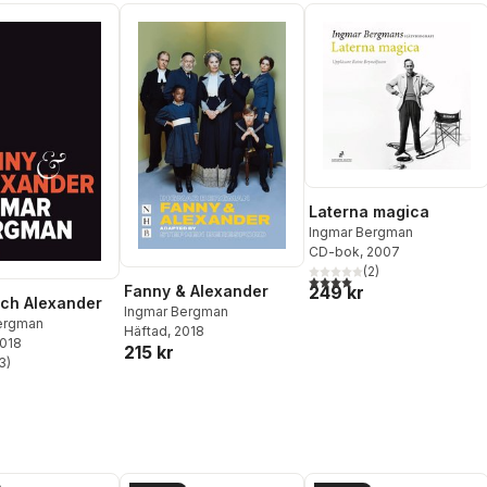
Laterna magica
Ingmar Bergman
CD-bok
, 2007
(
2
)
4,0
utav 5 stjärnor. Totalt ant
Fanny & Alexander
249 kr
ch Alexander
Ingmar Bergman
ergman
Häftad
, 2018
2018
215 kr
3
)
stjärnor. Totalt antal röster: