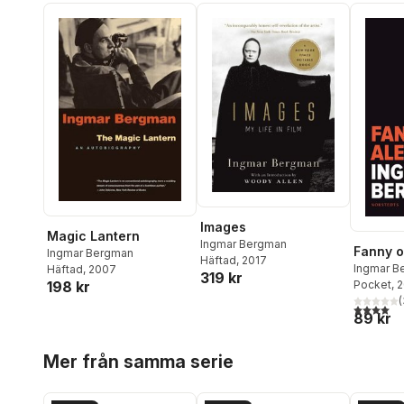
Images
Magic Lantern
Ingmar Bergman
Fanny o
Ingmar Bergman
Häftad
, 2017
Ingmar B
Häftad
, 2007
319 kr
198 kr
Pocket
, 
(
4,0
utav 5 
89 kr
Hoppa över listan
Mer från samma serie