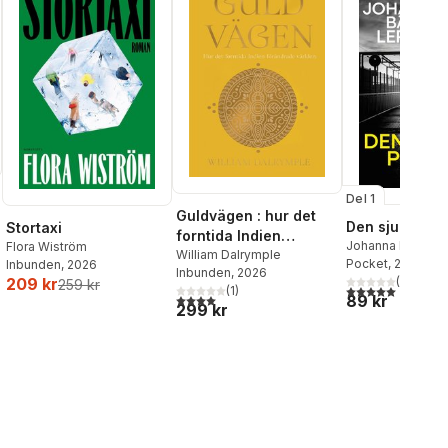
Del 1
Guldvägen : hur det
Den sjunde po
Stortaxi
forntida Indien
Johanna Bäckst
Flora Wiström
förändrade världen
William Dalrymple
Lerneby
Pocket
, 2026
Inbunden
, 2026
Inbunden
, 2026
(
1
)
209 kr
259 kr
5,0
utav 5 stjärnor.
(
1
)
4,0
utav 5 stjärnor. Totalt antal röster:
89 kr
299 kr