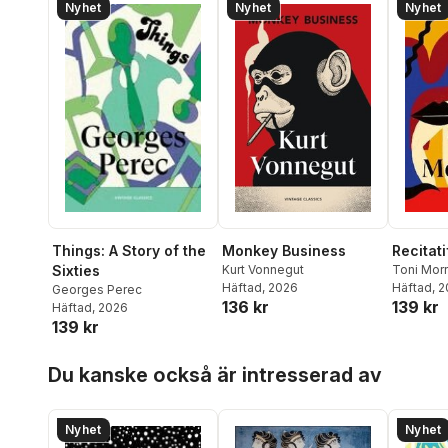
Nyhet
Nyhet
Nyhet
Monkey Business
Recitati
Things: A Story of the
Kurt Vonnegut
Toni Mor
Sixties
Häftad
, 2026
Häftad
, 
Georges Perec
136 kr
139 kr
Häftad
, 2026
139 kr
Hoppa över listan
Du kanske också är intresserad av
Nyhet
Nyhet