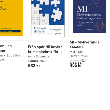
MI – Motiverande
en : en
Från spår till bevis :
samtal i
tar
kriminalteknik för
behandlingsarbete :
Malin Stihl
unck
,
Ebba Sverne
Häftad
, 2025
poliser i yttre tjänst
Anna Schneider
att hjälpa människor
2025
(
2
)
Jacobsson
Häftad
, 2023
,
Bo Svensson
att växa
5,0
utav 5 stjärnor. Totalt ant
455 kr
532 kr