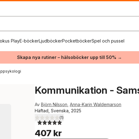
okus Play
E-böcker
Ljudböcker
Pocketböcker
Spel och pussel
Skapa nya rutiner – hälsoböcker upp till 50% →
uppsykologi
Kommunikation - Sams
Av
Björn Nilsson
,
Anna-Karin Waldemarson
Häftad, Svenska, 2025
(
1
)
5,0
utav 5 stjärnor. Totalt antal röster:
407 kr