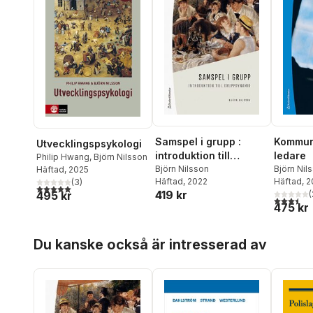
Samspel i grupp :
Kommuni
Utvecklingspsykologi
introduktion till
ledare
Philip Hwang
,
Björn Nilsson
gruppdynamik
Björn Nilsson
Björn Nil
Häftad
, 2025
Häftad
, 2022
Waldema
Häftad
, 2
(
3
)
5,0
utav 5 stjärnor. Totalt antal röster:
419 kr
(
495 kr
3,5
utav 5 
475 kr
Hoppa över listan
Du kanske också är intresserad av