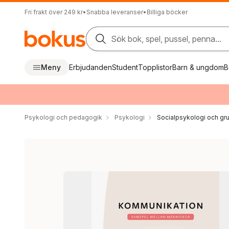
Fri frakt över 249 kr
•
Snabba leveranser
•
Billiga böcker
Sök bok, spel, pussel, penna...
Meny
Erbjudanden
Student
Topplistor
Barn & ungdom
B
Psykologi och pedagogik
Psykologi
Socialpsykologi och gr