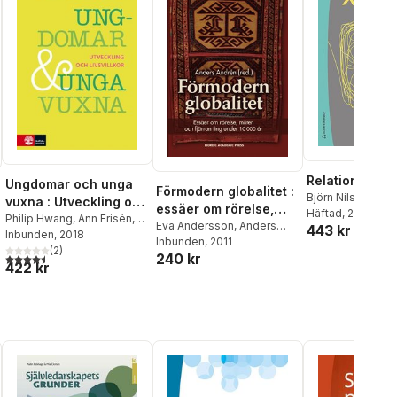
Relationer
Ungdomar och unga
Förmodern globalitet :
Björn Nilsson
vuxna : Utveckling och
essäer om rörelse,
Häftad
, 2018
livsvillkor
Philip Hwang
,
Ann Frisén
,
möten och fjärran ting
Eva Andersson
,
Anders
443 kr
Björn Nilsson
Inbunden
, 2018
Andrén
Inbunden
,
Hans Bolin
, 2011
,
Jan von
under 10 000 år
(
2
)
240 kr
4,5
utav 5 stjärnor. Totalt antal röster:
Bonsdorff
,
Kerstin Cassel
,
422 kr
Mohammad Fazlhashemi
,
Dominic Ingemark
,
Carina
Jacobsson
,
Björn Nilsson
,
Mats Roslund
,
Elisabeth
Rudebeck
,
Fredrik
Svanberg
,
Torun
Zachrisson