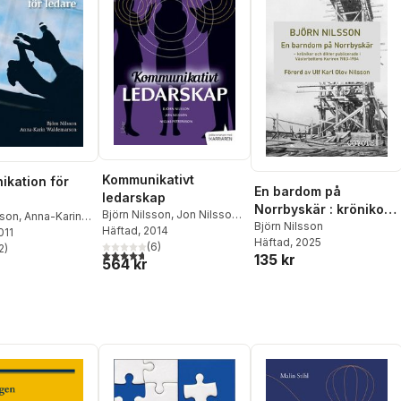
Kommunikativt
kation för
En bardom på
ledarskap
Norrbyskär : krönikor
Björn Nilsson
,
Jon Nilsson
,
sson
,
Anna-Karin
och dikter publicerade
Björn Nilsson
Niclas Pettersson
Häftad
, 2014
rson
011
Häftad
, 2025
i Västerbottens
(
6
)
2
)
4,7
utav 5 stjärnor. Totalt antal röster:
stjärnor. Totalt antal röster:
135 kr
564 kr
Kuriren 1983-1984