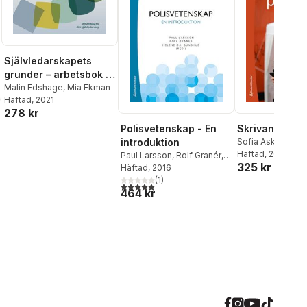
Självledarskapets
grunder – arbetsbok :
Arbetsbok för ditt
Malin Edshage
,
Mia Ekman
Häftad
, 2021
självledarskap
278 kr
Polisvetenskap - En
Skrivande pol
introduktion
Sofia Ask
Häftad
, 2025
Paul Larsson
,
Rolf Granér
,
325 kr
Helene O. I. Gundhus
Häftad
, 2016
,
al röster:
Andreas Anderberg
(
1
)
,
Liv
5,0
utav 5 stjärnor. Totalt antal röster:
464 kr
Finstad
,
Lars Holmberg
,
Harriet Jakobsson Öhrn
,
Ola Kronkvist
,
Heidi Mork
Lomell
,
Tor-Geir Myhrer
,
Stefan Nyzell
,
Otto
Petersson