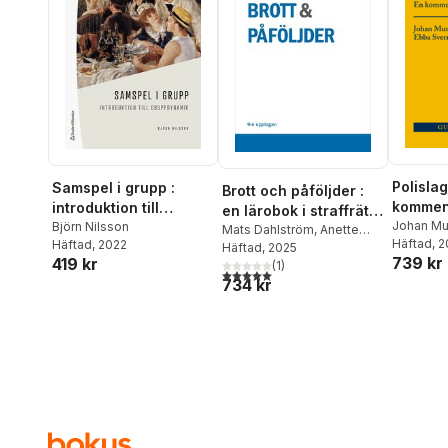
Polislag
Samspel i grupp :
Brott och påföljder :
kommen
introduktion till
en lärobok i straffrätt
Johan M
gruppdynamik
Björn Nilsson
om Brottsbalken
Mats Dahlström
,
Anette
Arvill
Häftad
, 
Häftad
, 2022
Strand
Häftad
,
, 2025
Gösta Westerlund
739 kr
419 kr
(
1
)
5,0
utav 5 stjärnor. Totalt antal röster:
734 kr