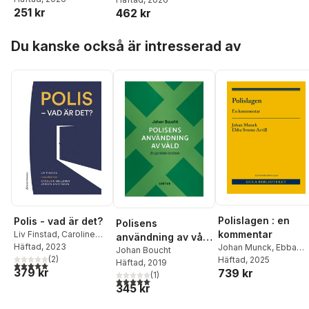
251 kr
462 kr
Hoppa över listan
Du kanske också är intresserad av
Polislagen : en
Polis - vad är det?
Polisens
kommentar
Liv Finstad
,
Caroline
användning av våld
Mellgren
Häftad
, 2023
,
Jörgen
Johan Munck
,
Ebba
: en juridisk lärobok
Johan Boucht
Andersson
(
2
)
Sverne Arvill
Häftad
, 2025
Häftad
, 2019
5,0
utav 5 stjärnor. Totalt antal röster:
379 kr
739 kr
(
1
)
5,0
utav 5 stjärnor. Totalt antal röster:
345 kr