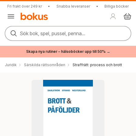
Fri frakt över 249 kr
•
Snabba leveranser
•
Billiga böcker
Sök bok, spel, pussel, penna...
Skapa nya rutiner – hälsoböcker upp till 50% →
Juridik
Särskilda rättsområden
Straffrätt: process och brott