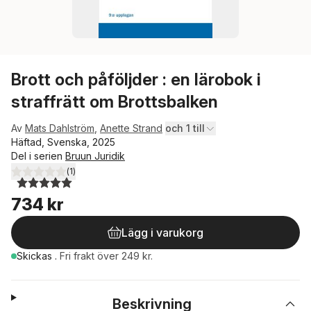
Brott och påföljder : en lärobok i
straffrätt om Brottsbalken
Av
Mats Dahlström
,
Anette Strand
och 1 till
Häftad, Svenska, 2025
Del i serien
Bruun Juridik
(
1
)
5,0
utav 5 stjärnor. Totalt antal röster:
734 kr
Lägg i varukorg
Skickas
.
Fri frakt över 249 kr.
Beskrivning