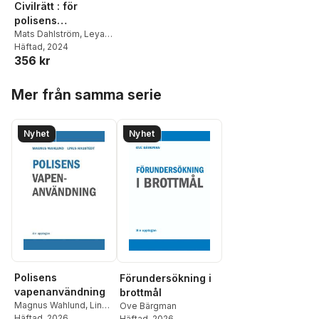
Civilrätt : för
polisens
rättsvårdande och
Mats Dahlström
,
Leya
Inci
Häftad
,
Gösta Westerlund
, 2024
utredande
356 kr
verksamhet
Hoppa över listan
Mer från samma serie
Nyhet
Nyhet
Polisens
Förundersökning i
vapenanvändning
brottmål
Magnus Wahlund
,
Linus
Ove Bärgman
Hagstedt
Häftad
, 2026
Häftad
, 2026