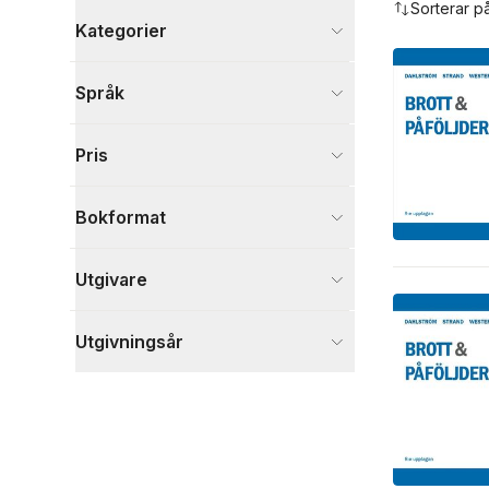
Sorterar p
Kategorier
Böcker
Språk
Juridik
2
Visa fler
Pris
Visa fler
Bokformat
Utgivare
Utgivningsår