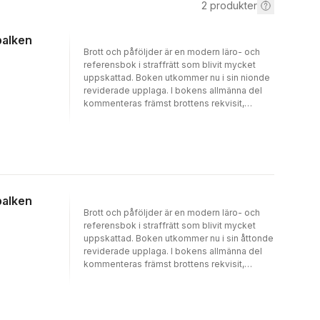
2
produkter
balken
Brott och påföljder är en modern läro- och
referensbok i straffrätt som blivit mycket
uppskattad. Boken utkommer nu i sin nionde
reviderade upplaga. I bokens allmänna del
kommenteras främst brottens rekvisit,
förstadierna till samt medverkan vid brott
liksom nödvärn, nöd, laga befogenhet och
de andra ansvarsfrihetsgrunderna. I den så
kallade brottskatalogen kommenteras
samtliga gärningar i brottsbalken, många
med hänvisningar och belysande exempel
från rättspraxis. Slutligen kommenteras de
balken
straff och andra påföljder som kan följa på
Brott och påföljder är en modern läro- och
brott. I avdelningen om påföljderna har
referensbok i straffrätt som blivit mycket
framställningen koncentrerats till de kapitel
uppskattad. Boken utkommer nu i sin åttonde
som anger principerna för de olika straffen
reviderade upplaga. I bokens allmänna del
och påföljderna samt straffmätningen. Sedan
kommenteras främst brottens rekvisit,
föregående upplaga har det skett ett flertal
förstadierna till samt medverkan vid brott
lagändringar, av vilka främst kan nämnas de i
liksom nödvärn, nöd, laga befogenhet och
PL, 16 kap, 17 kap och 24 kap BrB. Därtill
de andra ansvarsfrihetsgrunderna. I den så
kommer att det ”gamla” 36 kap har upphävts
kallade brottskatalogen kommenteras