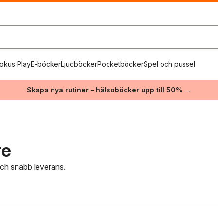
okus Play
E-böcker
Ljudböcker
Pocketböcker
Spel och pussel
Skapa nya rutiner – hälsoböcker upp till 50% →
re
 och snabb leverans.