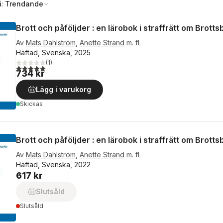
å:
Trendande
Brott och påföljder : en lärobok i straffrätt om Brotts
Av
Mats Dahlström
,
Anette Strand
m. fl.
Häftad, Svenska, 2025
(
1
)
5,0
utav 5 stjärnor. Totalt antal röster:
734 kr
Lägg i varukorg
Skickas
Brott och påföljder : en lärobok i straffrätt om Brotts
Av
Mats Dahlström
,
Anette Strand
m. fl.
Häftad, Svenska, 2022
617 kr
Slutsåld
Slutsåld