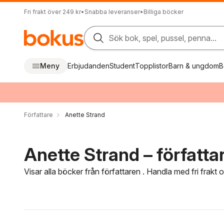
Fri frakt över 249 kr
•
Snabba leveranser
•
Billiga böcker
Sök bok, spel, pussel, penna...
Meny
Erbjudanden
Student
Topplistor
Barn & ungdom
B
Författare
Anette Strand
Anette Strand – författa
Visar alla böcker från författaren . Handla med fri frakt
Hoppa över filtreringsmeny