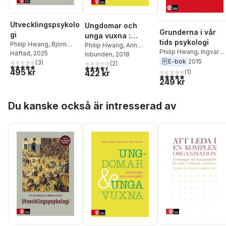
Utvecklingspsykolo
Ungdomar och
Grunderna i vår
gi
unga vuxna :
tids psykologi
Philip Hwang
,
Björn
Utveckling och
Philip Hwang
,
Ann
Philip Hwang
,
Ingvar
Nilsson
Häftad
, 2025
Frisén
Inbunden
,
Björn Nilsson
, 2018
livsvillkor
Lundberg
,
Ann-
E-bok
2015
(
3
)
(
2
)
5,0
utav 5 stjärnor. Totalt antal röster:
4,5
utav 5 stjärnor. Totalt antal röster:
Charlotte Smedler
495 kr
422 kr
(
1
)
5,0
utav 5 stjärnor. Tota
249 kr
Hoppa över listan
Du kanske också är intresserad av