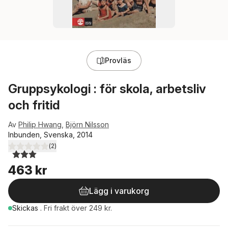
Provläs
Gruppsykologi : för skola, arbetsliv
och fritid
Av
Philip Hwang
,
Björn Nilsson
Inbunden, Svenska, 2014
(
2
)
3,0
utav 5 stjärnor. Totalt antal röster:
463 kr
Lägg i varukorg
Skickas
.
Fri frakt över 249 kr.