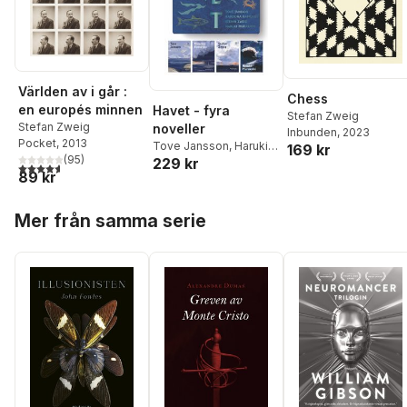
Världen av i går :
Chess
en europés minnen
Havet - fyra
Stefan Zweig
Stefan Zweig
noveller
Inbunden
, 2023
Pocket
, 2013
Tove Jansson
,
Haruki
169 kr
(
95
)
229 kr
Murakami
,
Karolina
4,6
utav 5 stjärnor. Totalt antal röster:
89 kr
Ramqvist
,
Stefan Zweig
Hoppa över listan
Mer från samma serie