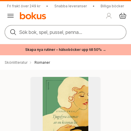
Fri frakt över 249 kr
•
Snabba leveranser
•
Billiga böcker
Sök bok, spel, pussel, penna...
Skapa nya rutiner – hälsoböcker upp till 50% →
Skönlitteratur
Romaner