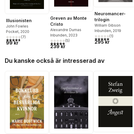
Neuromancer-
Greven av Monte
trilogin
Illusionisten
Cristo
William Gibson
John Fowles
Alexandre Dumas
Inbunden
, 2019
Pocket
, 2020
Inbunden
, 2023
(
1
)
(
7
)
5,0
utav 5 stjärnor. Tota
4,7
utav 5 stjärnor. Totalt antal röster:
(
5
)
295 kr
99 kr
4,8
utav 5 stjärnor. Totalt antal röster:
239 kr
Hoppa över listan
Du kanske också är intresserad av