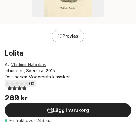
Provläs
Lolita
Av
Vladimir Nabokov
Inbunden, Svenska, 2015
Del i serien
Modernista klassiker
(
10
)
4,1
utav 5 stjärnor. Totalt antal röster:
269 kr
Lägg i varukorg
.
Fri frakt över 249 kr.