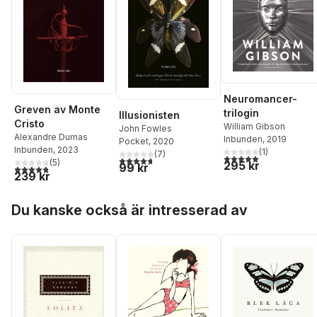
Neuromancer-
Greven av Monte
trilogin
Illusionisten
Cristo
William Gibson
John Fowles
Alexandre Dumas
Inbunden
, 2019
Pocket
, 2020
Inbunden
, 2023
(
1
)
(
7
)
5,0
utav 5 stjärnor. Tota
4,7
utav 5 stjärnor. Totalt antal röster:
(
5
)
295 kr
99 kr
4,8
utav 5 stjärnor. Totalt antal röster:
239 kr
Hoppa över listan
Du kanske också är intresserad av