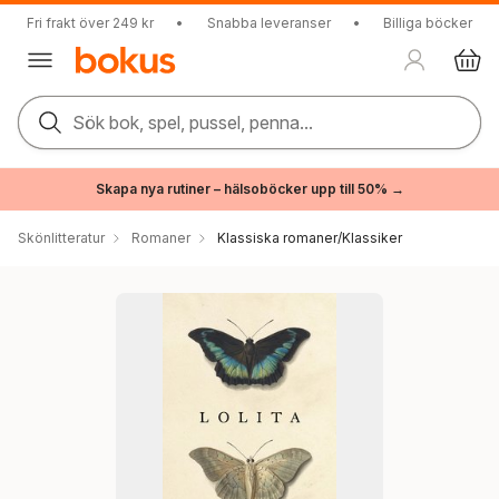
Fri frakt över 249 kr
•
Snabba leveranser
•
Billiga böcker
Sök bok, spel, pussel, penna...
Skapa nya rutiner – hälsoböcker upp till 50% →
Skönlitteratur
Romaner
Klassiska romaner/Klassiker