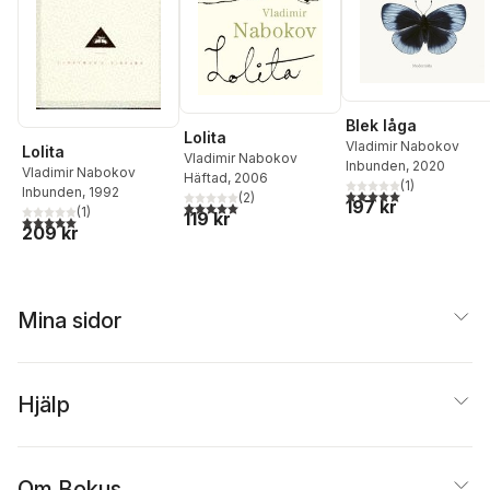
Blek låga
Lolita
Vladimir Nabokov
Lolita
Vladimir Nabokov
Inbunden
, 2020
Vladimir Nabokov
Häftad
, 2006
(
1
)
Inbunden
, 1992
5,0
utav 5 stjärnor. Tota
(
2
)
197 kr
5,0
utav 5 stjärnor. Totalt antal röster:
(
1
)
119 kr
5,0
utav 5 stjärnor. Totalt antal röster:
209 kr
Mina sidor
Hjälp
Om Bokus