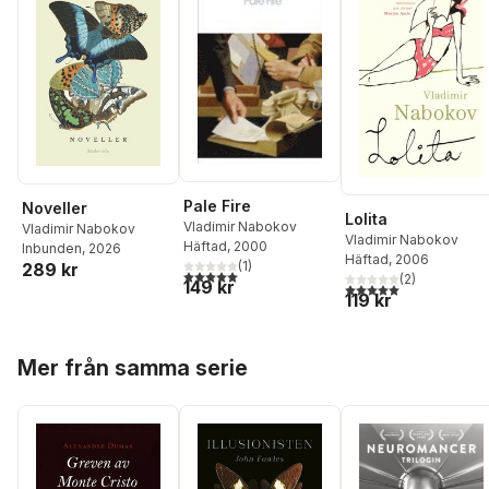
Pale Fire
Noveller
Lolita
Vladimir Nabokov
Vladimir Nabokov
Vladimir Nabokov
Häftad
, 2000
Inbunden
, 2026
Häftad
, 2006
(
1
)
289 kr
5,0
utav 5 stjärnor. Totalt antal röster:
(
2
)
149 kr
5,0
utav 5 stjärnor. Tota
119 kr
Hoppa över listan
Mer från samma serie