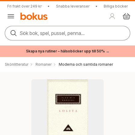
Fri frakt över 249 kr
•
Snabba leveranser
•
Billiga böcker
Sök bok, spel, pussel, penna...
Skapa nya rutiner – hälsoböcker upp till 50% →
Skönlitteratur
Romaner
Moderna och samtida romaner