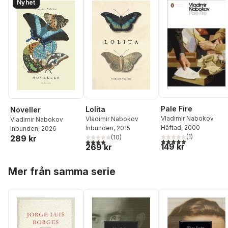
Nyhet
Pale Fire
Lolita
Noveller
Vladimir Nabokov
Vladimir Nabokov
Vladimir Nabokov
Häftad
, 2000
Inbunden
, 2015
Inbunden
, 2026
(
1
)
(
10
)
289 kr
5,0
utav 5 stjärnor. Tota
4,1
utav 5 stjärnor. Totalt antal röster:
149 kr
269 kr
Hoppa över listan
Mer från samma serie