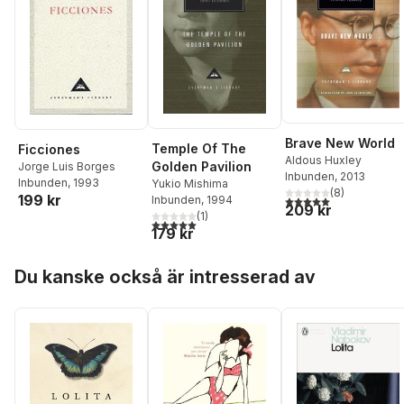
Brave New World
Temple Of The
Ficciones
Aldous Huxley
Golden Pavilion
Jorge Luis Borges
Inbunden
, 2013
Inbunden
, 1993
Yukio Mishima
(
8
)
199 kr
5,0
utav 5 stjärnor. Tota
Inbunden
, 1994
209 kr
(
1
)
5,0
utav 5 stjärnor. Totalt antal röster:
179 kr
Hoppa över listan
Du kanske också är intresserad av