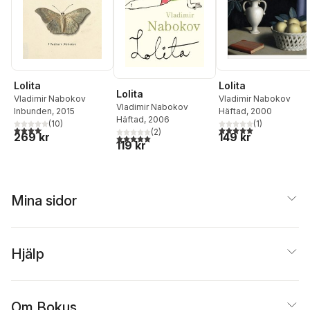
Lolita
Lolita
Lolita
Vladimir Nabokov
Vladimir Nabokov
Vladimir Nabokov
Inbunden
, 2015
Häftad
, 2000
Häftad
, 2006
(
10
)
(
1
)
4,1
utav 5 stjärnor. Totalt antal röster:
5,0
utav 5 stjärnor. Tota
(
2
)
269 kr
149 kr
5,0
utav 5 stjärnor. Totalt antal röster:
119 kr
Mina sidor
Hjälp
Om Bokus