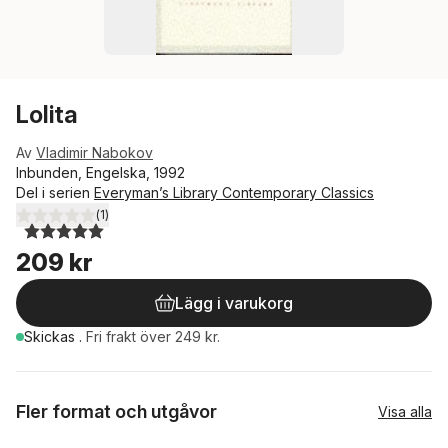
Lolita
Av
Vladimir Nabokov
Inbunden, Engelska, 1992
Del i serien
Everyman’s Library Contemporary Classics
(
1
)
5,0
utav 5 stjärnor. Totalt antal röster:
209 kr
Lägg i varukorg
Skickas
.
Fri frakt över 249 kr.
Fler format och utgåvor
Visa alla