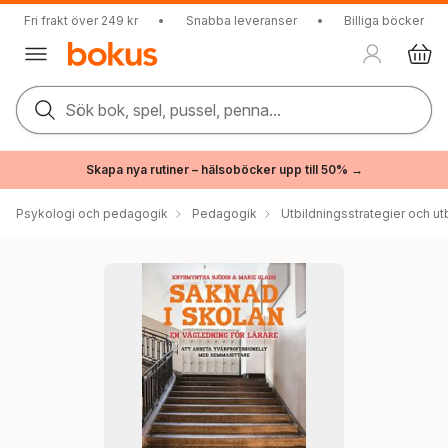
Fri frakt över 249 kr
•
Snabba leveranser
•
Billiga böcker
Sök bok, spel, pussel, penna...
Skapa nya rutiner – hälsoböcker upp till 50% →
Psykologi och pedagogik
Pedagogik
Utbildningsstrategier och utb