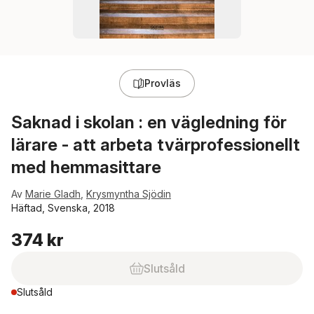
Provläs
Saknad i skolan : en vägledning för
lärare - att arbeta tvärprofessionellt
med hemmasittare
Av
Marie Gladh
,
Krysmyntha Sjödin
Häftad, Svenska, 2018
374 kr
Slutsåld
Slutsåld