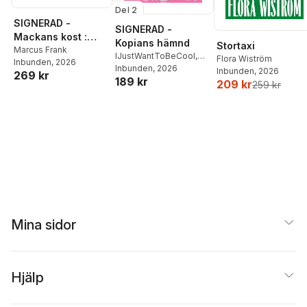
Del 2
SIGNERAD -
SIGNERAD -
Mackans kost :
Kopians hämnd
Stortaxi
Middagar och
Marcus Frank
IJustWantToBeCool
,
Flora Wiström
Inbunden
, 2026
matlådor
Joel Adolphson
Inbunden
, 2026
,
Emil
Inbunden
, 2026
269 kr
189 kr
Ejdemo Beer
,
Victor
209 kr
259 kr
Beer
Mina sidor
Hjälp