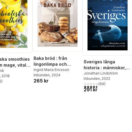
Baka bröd : från
iska smoothies
Sveriges långa
lingonlimpa och
gn mage, vital
historia : människor,
bondbröd till focaccia
Ingrid Maria Ericsson
ra coh ökat
nik
makt och gudar under
Jonathan Lindström
Inbunden
, 2024
och chapati
, 2018
nde
Inbunden
, 2022
14000 år
265 kr
2
)
stjärnor. Totalt antal röster:
(
69
)
4,6
utav 5 stjärnor. Totalt ant
291 kr