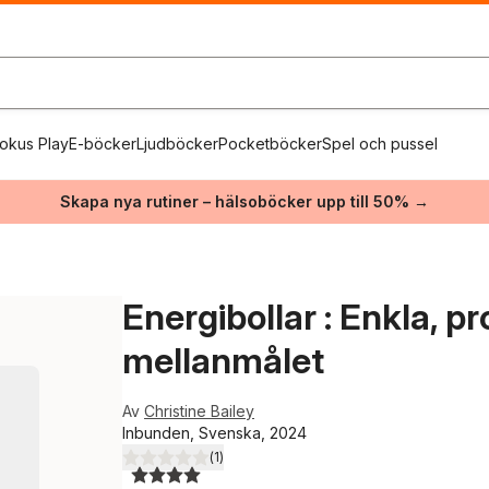
okus Play
E-böcker
Ljudböcker
Pocketböcker
Spel och pussel
Skapa nya rutiner – hälsoböcker upp till 50% →
Energibollar : Enkla, p
mellanmålet
Av
Christine Bailey
Inbunden, Svenska, 2024
(
1
)
4,0
utav 5 stjärnor. Totalt antal röster: