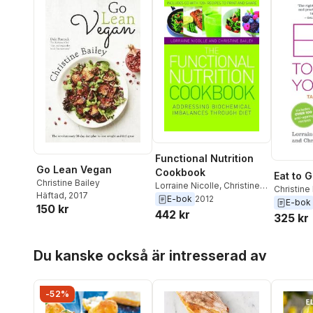
Functional Nutrition
Go Lean Vegan
Cookbook
Eat to 
Christine Bailey
Lorraine Nicolle
,
Christine
Christine
Häftad
, 2017
Bailey
E-bok
2012
Nicolle
E-bok
150 kr
442 kr
325 kr
Hoppa över listan
Du kanske också är intresserad av
-52%