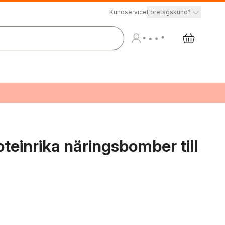
Kundservice
Företagskund?
roteinrika näringsbomber till