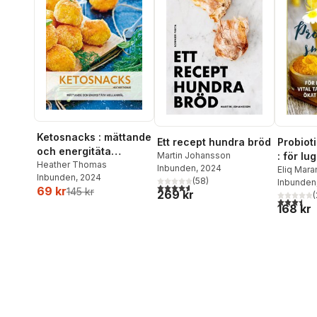
Ketosnacks : mättande
Ett recept hundra bröd
Probiot
och energitäta
Martin Johansson
: för lu
mellanmål
Heather Thomas
Inbunden
, 2024
tarmflo
Eliq Mara
Inbunden
, 2024
(
58
)
Inbunden
välmåe
4,6
utav 5 stjärnor. Totalt antal röster:
69 kr
145 kr
269 kr
(
3,5
utav 5 
168 kr