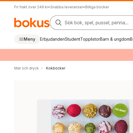
Fri frakt över 249 kr
•
Snabba leveranser
•
Billiga böcker
Sök bok, spel, pussel, penna...
Meny
Erbjudanden
Student
Topplistor
Barn & ungdom
B
Mat och dryck
Kokböcker