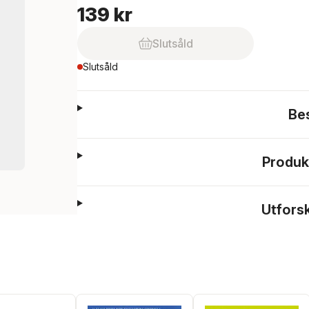
139 kr
Slutsåld
Slutsåld
Be
Produk
Utfors