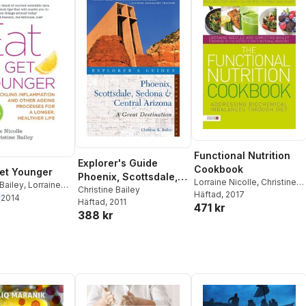
Functional Nutrition
Explorer's Guide
Cookbook
Get Younger
Phoenix, Scottsdale,
Lorraine Nicolle
,
Christine
 Bailey
,
Lorraine
Sedona & Central
Christine Bailey
Bailey
Häftad
, 2017
2014
Häftad
, 2011
Arizona: A Great
471 kr
388 kr
Destination