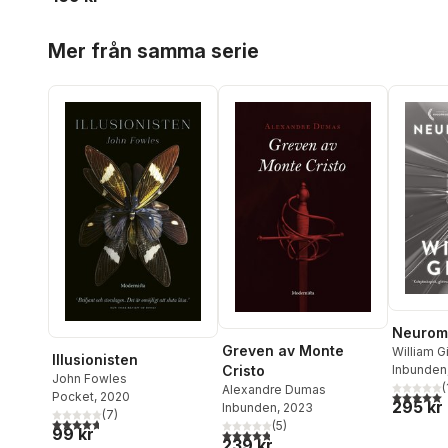
Hoppa över listan
Mer från samma serie
Neuroma
Greven av Monte
William G
Illusionisten
Cristo
Inbunden
John Fowles
(
Alexandre Dumas
5,0
utav 5 
Pocket
, 2020
295 kr
Inbunden
, 2023
(
7
)
4,7
utav 5 stjärnor. Totalt antal röster:
(
5
)
99 kr
4,8
utav 5 stjärnor. Totalt antal röster:
239 kr