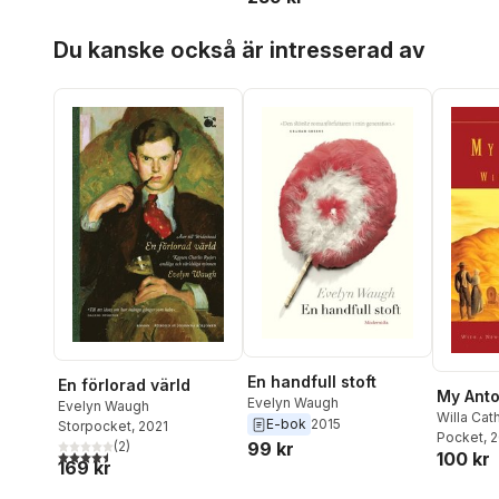
Hoppa över listan
Du kanske också är intresserad av
En handfull stoft
En förlorad värld
My Anto
Evelyn Waugh
Evelyn Waugh
Willa Cat
E-bok
2015
Storpocket
, 2021
Pocket
, 
(
2
)
99 kr
4,5
utav 5 stjärnor. Totalt antal röster:
100 kr
169 kr