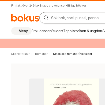
Fri frakt över 249 kr
•
Snabba leveranser
•
Billiga böcker
Sök bok, spel, pussel, penna...
Meny
Erbjudanden
Student
Topplistor
Barn & ungdom
B
Skönlitteratur
Romaner
Klassiska romaner/Klassiker