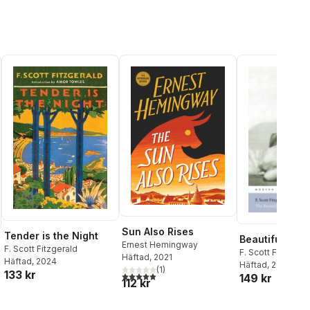
Sun Also Rises
Tender is the Night
Beautiful an
Ernest Hemingway
F. Scott Fitzgerald
F. Scott Fitzgeral
Häftad
, 2021
Häftad
, 2024
Häftad
, 2004
(
1
)
133 kr
5,0
utav 5 stjärnor. Totalt antal röster:
149 kr
112 kr
al röster: