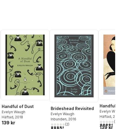
Handful of Du
Handful of Dust
Brideshead Revisited
Evelyn Waugh
Evelyn Waugh
Evelyn Waugh
Häftad
, 2000
Häftad
, 2018
Inbunden
, 2016
(
2
)
139 kr
4,5
utav 5 stjärnor.
(
2
)
4,5
utav 5 stjärnor. Totalt antal röster:
139 kr