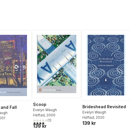
Scoop
Brideshead Revisited
 and Fall
Evelyn Waugh
Evelyn Waugh
augh
Häftad
, 2000
Häftad
, 2020
2001
(
1
)
139 kr
4,0
utav 5 stjärnor. Totalt antal röster:
139 kr