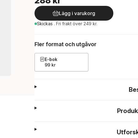
288 kr
Lägg i varukorg
Skickas
.
Fri frakt över 249 kr.
Fler format och utgåvor
E-bok
99 kr
Be
Produk
Utfors