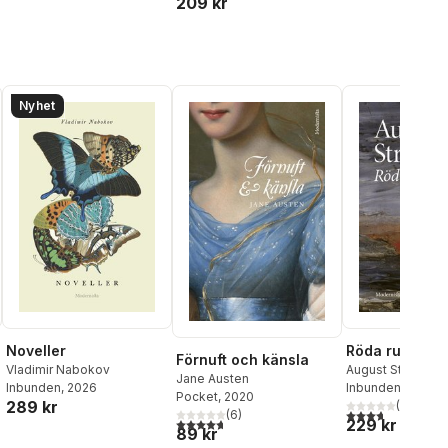
209 kr
Nyhet
Noveller
Röda rummet
Förnuft och känsla
Vladimir Nabokov
August Strindber
Jane Austen
Inbunden
, 2026
Inbunden
, 2020
Pocket
, 2020
289 kr
(
3
)
3,7
utav 5 stjärnor
(
6
)
229 kr
4,7
utav 5 stjärnor. Totalt antal röster:
89 kr
al röster: