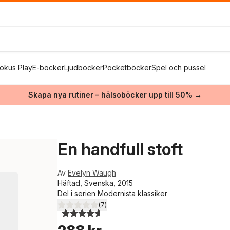
okus Play
E-böcker
Ljudböcker
Pocketböcker
Spel och pussel
Skapa nya rutiner – hälsoböcker upp till 50% →
En handfull stoft
Av
Evelyn Waugh
Häftad, Svenska, 2015
Del i serien
Modernista klassiker
(
7
)
4,7
utav 5 stjärnor. Totalt antal röster: