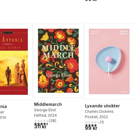
Middlemarch
Lysande utsikter
nia
George Eliot
Charles Dickens
her
Häftad
, 2024
Pocket
, 2022
2014
(
38
)
(
1
)
4,5
utav 5 stjärnor. Totalt antal röster:
4,0
utav 5 stjärnor. Totalt ant
311 kr
99 kr