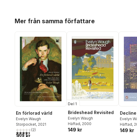
Hoppa över listan
Mer från samma författare
Del 1
Brideshead Revisited
Decline
En förlorad värld
Evelyn Waugh
Evelyn W
Evelyn Waugh
Häftad
, 2000
Häftad
, 
Storpocket
, 2021
149 kr
149 kr
(
2
)
4,5
utav 5 stjärnor. Totalt antal röster:
169 kr