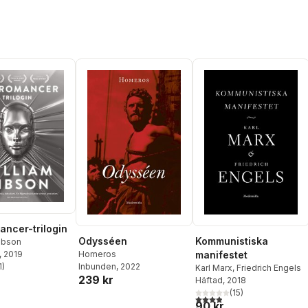
ncer-trilogin
Odysséen
Kommunistiska
ibson
Homeros
manifestet
, 2019
Inbunden
, 2022
1
)
Karl Marx
,
Friedrich Engels
stjärnor. Totalt antal röster:
239 kr
Häftad
, 2018
(
15
)
3,9
utav 5 stjärnor. Totalt ant
90 kr